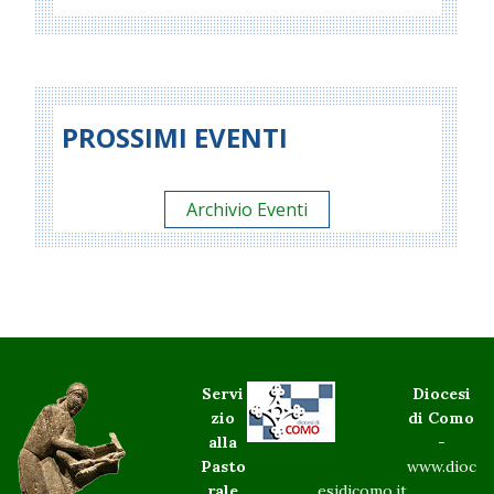
PROSSIMI EVENTI
Archivio Eventi
Servi
Diocesi
zio
di Como
alla
-
Pasto
www.dioc
rale
esidicomo.it