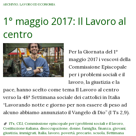
ARCHIVIO
,
LAVORO ED ECONOMIA
1° maggio 2017: Il Lavoro al
centro
Per la Giornata del 1°
maggio 2017 i vescovi della
Commissione Episcopale
per i problemi sociali e il
lavoro, la giustizia e la
pace, hanno scelto come tema Il Lavoro al centro
verso la 48ª Settimana sociale dei cattolici in Italia
“Lavorando notte e giorno per non essere di peso ad
alcuno abbiamo annunziato il Vangelo di Dio” (I Ts 2,9).
1Ts
,
CEI
,
Commissione episcopale per i problemi sociali e il lavoro
,
Costituzione italiana
,
disoccupazione
,
donne
,
famiglia
,
finanza
,
giovani
,
giustizia
,
immigrati
,
Italia
,
lavoro
,
povertà
,
precario
,
scuola
,
Settimana