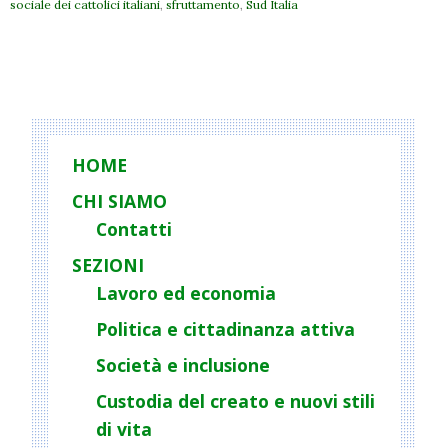
sociale dei cattolici italiani
,
sfruttamento
,
Sud Italia
P
o
s
t
HOME
N
CHI SIAMO
a
Contatti
v
i
SEZIONI
g
Lavoro ed economia
a
Politica e cittadinanza attiva
t
Società e inclusione
i
o
Custodia del creato e nuovi stili
n
di vita