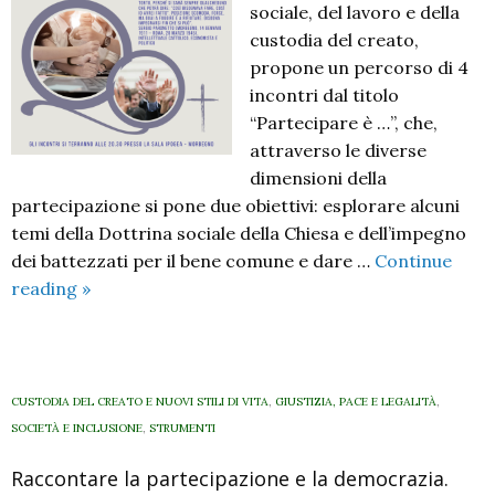
sociale, del lavoro e della
custodia del creato,
propone un percorso di 4
incontri dal titolo
“Partecipare è …”, che,
attraverso le diverse
dimensioni della
partecipazione si pone due obiettivi: esplorare alcuni
temi della Dottrina sociale della Chiesa e dell’impegno
dei battezzati per il bene comune e dare …
Continue
«Partecipare
reading
»
è
…».
Percorso
di
CUSTODIA DEL CREATO E NUOVI STILI DI VITA
,
GIUSTIZIA, PACE E LEGALITÀ
,
pastorale
SOCIETÀ E INCLUSIONE
,
STRUMENTI
sociale
Raccontare la partecipazione e la democrazia.
con