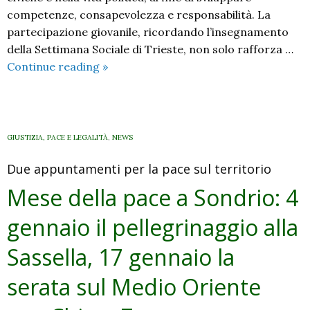
competenze, consapevolezza e responsabilità. La
partecipazione giovanile, ricordando l’insegnamento
della Settimana Sociale di Trieste, non solo rafforza …
I
Continue reading
»
giovani:
talento
e
desiderio.
GIUSTIZIA, PACE E LEGALITÀ
,
NEWS
A
Due appuntamenti per la pace sul territorio
colloquio
con
Mese della pace a Sondrio: 4
Ivana
gennaio il pellegrinaggio alla
Fazzi,
operatrice
Sassella, 17 gennaio la
Caritas
serata sul Medio Oriente