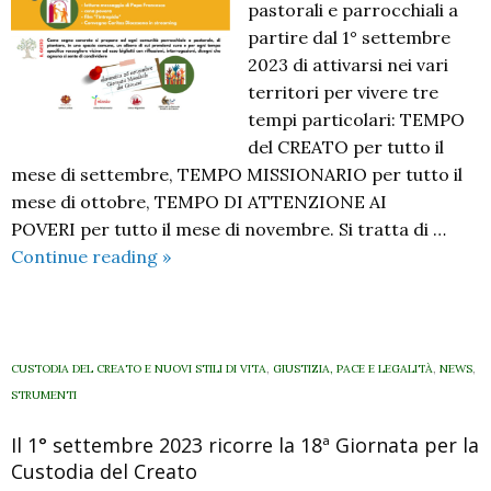
pastorali e parrocchiali a
partire dal 1° settembre
2023 di attivarsi nei vari
territori per vivere tre
tempi particolari: TEMPO
del CREATO per tutto il
mese di settembre, TEMPO MISSIONARIO per tutto il
mese di ottobre, TEMPO DI ATTENZIONE AI
POVERI per tutto il mese di novembre. Si tratta di …
Creato,
Continue reading
»
missioni,
poveri:
non
date
CUSTODIA DEL CREATO E NUOVI STILI DI VITA
,
GIUSTIZIA, PACE E LEGALITÀ
,
NEWS
,
sparse
STRUMENTI
ma
Il 1° settembre 2023 ricorre la 18ª Giornata per la
tempi
Custodia del Creato
da