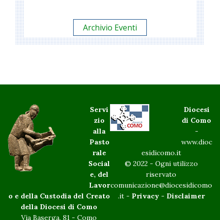
Archivio Eventi
Servi
Diocesi
zio
di Como
alla
-
Pasto
www.dioc
rale
esidicomo.it
Social
© 2022 - Ogni utilizzo
e, del
riservato
Lavor
comunicazione@diocesidicomo
o e della Custodia del Creato
.it -
Privacy
-
Disclaimer
della Diocesi di Como
Via Baserga, 81 - Como