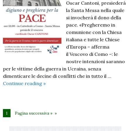
Oscar Cantoni, presiederà
la Santa Messa nella quale
si invocherà il dono della
pace. «Pregheremo in
comunione con la Chiesa
italiana e tutte le Chiese
d’Europa – afferma
il Vescovo di Como –: le
nostre intenzioni saranno
per le vittime della guerra in Ucraina, senza
dimenticare le decine di conflitti che in tutto il …
Digiuno
Continue reading
»
e
preghiera
per
la
1
Pagina successiva »
pace