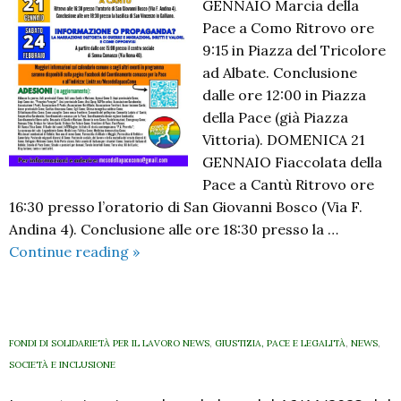
GENNAIO Marcia della
Pace a Como Ritrovo ore
9:15 in Piazza del Tricolore
ad Albate. Conclusione
dalle ore 12:00 in Piazza
della Pace (già Piazza
Vittoria). DOMENICA 21
GENNAIO Fiaccolata della
Pace a Cantù Ritrovo ore
16:30 presso l’oratorio di San Giovanni Bosco (Via F.
Andina 4). Conclusione alle ore 18:30 presso la …
Mese
Continue reading
»
della
pace
2024.
Il
FONDI DI SOLIDARIETÀ PER IL LAVORO NEWS
,
GIUSTIZIA, PACE E LEGALITÀ
,
NEWS
,
calendario
SOCIETÀ E INCLUSIONE
delle