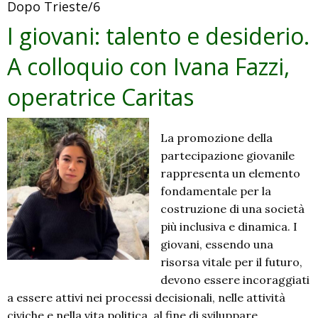
Dopo Trieste/6
il
Vicariato
I giovani: talento e desiderio.
di
A colloquio con Ivana Fazzi,
Morbegno
operatrice Caritas
La promozione della
partecipazione giovanile
rappresenta un elemento
fondamentale per la
costruzione di una società
più inclusiva e dinamica. I
giovani, essendo una
risorsa vitale per il futuro,
devono essere incoraggiati
a essere attivi nei processi decisionali, nelle attività
civiche e nella vita politica, al fine di sviluppare