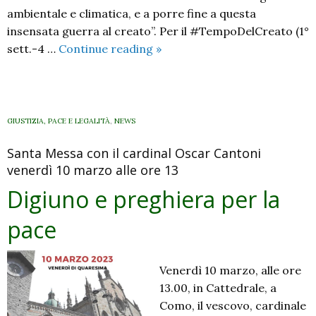
ambientale e climatica, e a porre fine a questa
insensata guerra al creato”. Per il #TempoDelCreato (1°
Che
sett.-4 …
Continue reading
»
scorrano
giustizia
e
pace.
GIUSTIZIA, PACE E LEGALITÀ
,
NEWS
Il
Santa Messa con il cardinal Oscar Cantoni
messaggio
venerdì 10 marzo alle ore 13
per
la
Digiuno e preghiera per la
custodia
pace
del
creato
Venerdì 10 marzo, alle ore
13.00, in Cattedrale, a
Como, il vescovo, cardinale