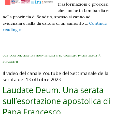
trasformazioni e processi
che, anche in Lombardia e,
nella provincia di Sondrio, spesso si vanno ad
evidenziare nella direzione di un aumento …
Continue
Dati
reading
»
e
pratiche
per
il
CUSTODIA DEL CREATO E NUOVI STILI DI VITA
,
GIUSTIZIA, PACE E LEGALITÀ
,
contrasto
STRUMENTI
alla
Il video del canale Youtube del Settimanale della
vulnerabilità
serata del 13 ottobre 2023
in
provincia
Laudate Deum. Una serata
di
sull’esortazione apostolica di
Sondrio
Papa Francesco