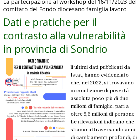
La partecipazione al workshop del 16/11/2023 del
iniziative
comitato del Fondo diocesano famiglia lavoro
principali,
comune
Dati e pratiche per il
ai
contrasto alla vulnerabilità
territori
di
in provincia di Sondrio
Cantù,
Como
e
li ultimi dati pubblicati da
Mariano
Istat, hanno evidenziato
Comense
che, nel 2022, si trovavano
in condizione di povertà
assoluta poco più di due
milioni di famiglie, pari a
oltre 5,6 milioni di persone.
Le rilevazioni indicano che
stiamo attraversando anni
di cambiamenti profondi, di