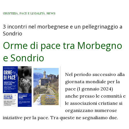
a
Sondrio:
GIUSTIZIA, PACE E LEGALITÀ
,
NEWS
4
3 incontri nel morbegnese e un pellegrinaggio a
gennaio
Sondrio
il
pellegrinaggio
Orme di pace tra Morbegno
alla
e Sondrio
Sassella,
17
gennaio
Nel periodo successivo alla
la
giornata mondiale per la
serata
pace (1 gennaio 2024)
sul
anche presso le comunità e
Medio
le associazioni cristiane si
Oriente
organizzano numerose
con
iniziative per la pace. Tra queste ne segnaliamo due.
Chiara
Zappa