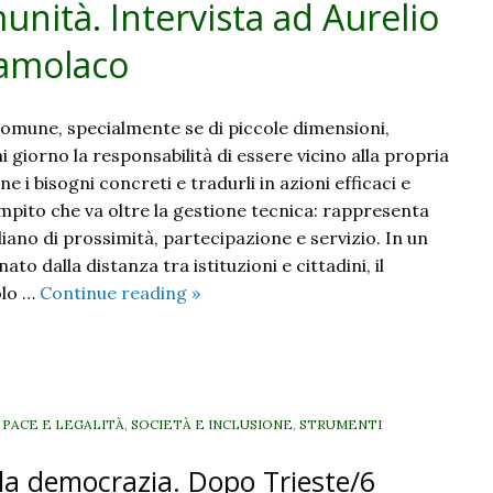
unità. Intervista ad Aurelio
del
Creato
Samolaco
mune, specialmente se di piccole dimensioni,
ni giorno la responsabilità di essere vicino alla propria
e i bisogni concreti e tradurli in azioni efficaci e
ompito che va oltre la gestione tecnica: rappresenta
iano di prossimità, partecipazione e servizio. In un
o dalla distanza tra istituzioni e cittadini, il
Prendersi
olo …
Continue reading
»
cura
della
comunità.
Intervista
, PACE E LEGALITÀ
,
SOCIETÀ E INCLUSIONE
,
STRUMENTI
ad
Aurelio
 la democrazia. Dopo Trieste/6
Scaramella,