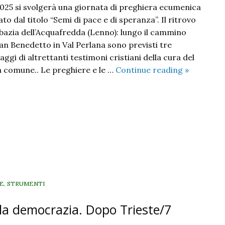
025 si svolgerà una giornata di preghiera ecumenica
to dal titolo “Semi di pace e di speranza”. Il ritrovo
Abbazia dell’Acquafredda (Lenno): lungo il cammino
San Benedetto in Val Perlana sono previsti tre
aggi di altrettanti testimoni cristiani della cura del
Semi
a comune.. Le preghiere e le …
Continue reading
»
di
pace
e
di
speranza.
Giornata
di
preghiera
ecumenic
NE
,
STRUMENTI
per
 la democrazia. Dopo Trieste/7
la
cura