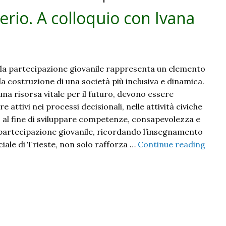
sindaco
derio. A colloquio con Ivana
di
Samolaco
la partecipazione giovanile rappresenta un elemento
a costruzione di una società più inclusiva e dinamica.
una risorsa vitale per il futuro, devono essere
e attivi nei processi decisionali, nelle attività civiche
ca, al fine di sviluppare competenze, consapevolezza e
 partecipazione giovanile, ricordando l’insegnamento
iale di Trieste, non solo rafforza …
Continue reading