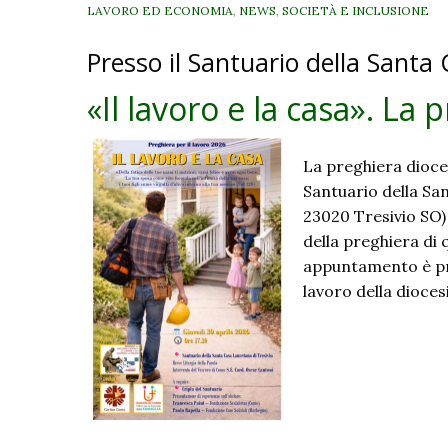
LAVORO ED ECONOMIA
,
NEWS
,
SOCIETÀ E INCLUSIONE
Presso il Santuario della Santa C
«Il lavoro e la casa». La 
La preghiera dioces
Santuario della San
23020 Tresivio SO) 
della preghiera di q
appuntamento è pro
lavoro della dioce