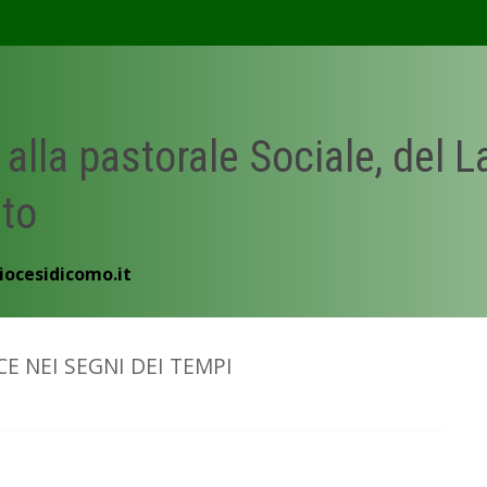
 alla pastorale Sociale, del 
ato
iocesidicomo.it
CE NEI SEGNI DEI TEMPI