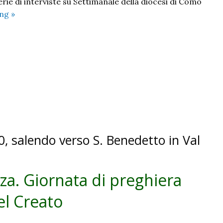
erie di interviste su Settimanale della diocesi di Como
Al
ing
»
cuore
della
democrazia
–
Giovani
&
Polis
, salendo verso S. Benedetto in Val
za. Giornata di preghiera
el Creato