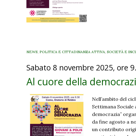
della
democrazia
–
Incontro
conclusivo
(ma
di
NEWS
,
POLITICA E CITTADINANZA ATTIVA
,
SOCIETÀ E INC
rilancio)
Sabato 8 novembre 2025, ore 9.
del
cammino
Al cuore della democrazi
Nell’ambito del cic
Settimana Sociale ai
democrazia” organi
da fine agosto a n
un contributo origin