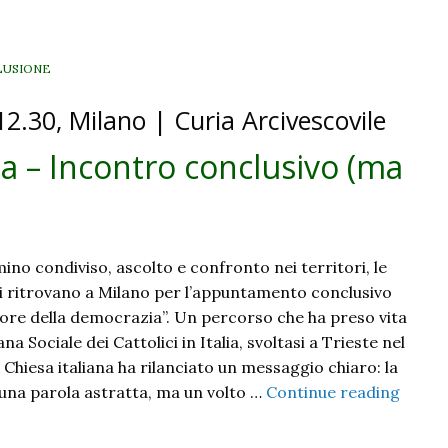
per
il
lavoro
LUSIONE
2026
2.30, Milano | Curia Arcivescovile
a – Incontro conclusivo (ma
no condiviso, ascolto e confronto nei territori, le
i ritrovano a Milano per l’appuntamento conclusivo
uore della democrazia”. Un percorso che ha preso vita
a Sociale dei Cattolici in Italia, svoltasi a Trieste nel
a Chiesa italiana ha rilanciato un messaggio chiaro: la
una parola astratta, ma un volto …
Continue reading