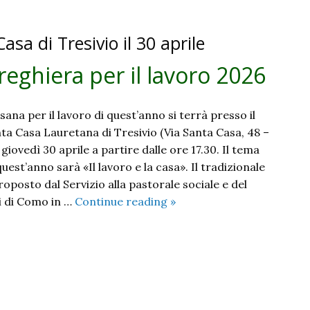
asa di Tresivio il 30 aprile
preghiera per il lavoro 2026
ana per il lavoro di quest’anno si terrà presso il
ta Casa Lauretana di Tresivio (Via Santa Casa, 48 –
giovedì 30 aprile a partire dalle ore 17.30. Il tema
uest’anno sarà «Il lavoro e la casa». Il tradizionale
posto dal Servizio alla pastorale sociale e del
«Il
si di Como in …
Continue reading
»
lavoro
e
la
casa».
La
preghiera