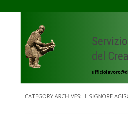
Skip
to
content
Servizio
del Cre
ufficiolavoro@d
CATEGORY ARCHIVES:
IL SIGNORE AGIS