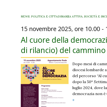
NEWS
,
POLITICA E CITTADINANZA ATTIVA
,
SOCIETÀ E INC
15 novembre 2025, ore 10.00 - 1
Al cuore della democrazi
di rilancio) del cammino
Dopo mesi di cammi
diocesi lombarde s
del percorso “Al c
dopo la 50ª Settiman
luglio 2024, dove l
democrazia non è 
Al
»
cuore