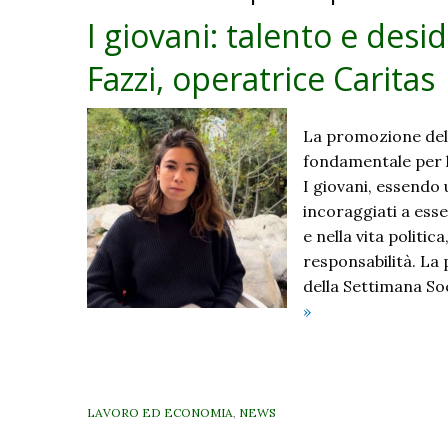
I giovani: talento e desi
Fazzi, operatrice Caritas
La promozione del
fondamentale per l
I giovani, essendo 
incoraggiati a esser
e nella vita politi
responsabilità. La
della Settimana Soc
I
»
giovani:
talento
e
desiderio.
LAVORO ED ECONOMIA
,
NEWS
A