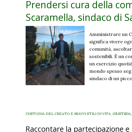
Prendersi cura della com
Scaramella, sindaco di 
Amministrare un Co
significa vivere og
comunità, ascoltarn
sostenibili. È un c
un esercizio quotid
mondo spesso segnat
sindaco di un picc
CUSTODIA DEL CREATO E NUOVI STILI DI VITA
,
GIUSTIZIA
Raccontare la partecipazione e