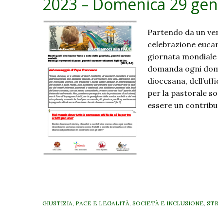
2023 – Domenica 29 gen
Partendo da un ver
celebrazione eucar
giornata mondiale 
domanda ogni domen
diocesana, dell’uff
per la pastorale so
essere un contribu
GIUSTIZIA, PACE E LEGALITÀ
,
SOCIETÀ E INCLUSIONE
,
ST