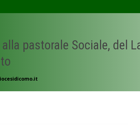
 alla pastorale Sociale, del 
ato
iocesidicomo.it