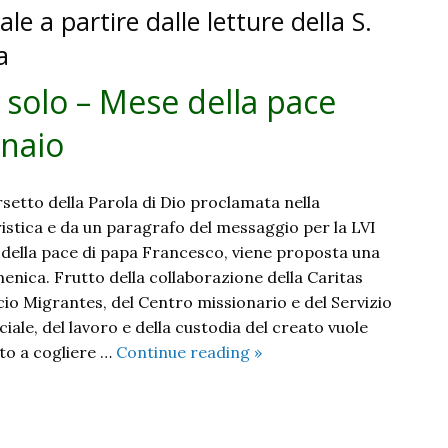
le a partire dalle letture della S.
–
Domenica
a
29
 solo – Mese della pace
gennaio
naio
setto della Parola di Dio proclamata nella
istica e da un paragrafo del messaggio per la LVI
della pace di papa Francesco, viene proposta una
ica. Frutto della collaborazione della Caritas
icio Migrantes, del Centro missionario e del Servizio
ciale, del lavoro e della custodia del creato vuole
Nessuno
to a cogliere …
Continue reading
»
può
salvarsi
da