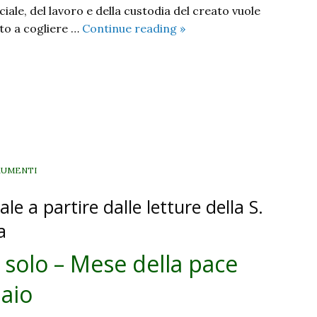
ciale, del lavoro e della custodia del creato vuole
Nessuno
to a cogliere …
Continue reading
»
può
salvarsi
da
solo
–
Mese
della
pace
RUMENTI
2023
le a partire dalle letture della S.
–
Domenica
a
15
 solo – Mese della pace
gennaio
aio