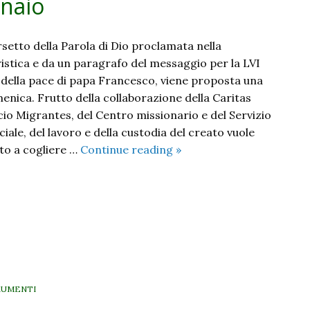
naio
setto della Parola di Dio proclamata nella
istica e da un paragrafo del messaggio per la LVI
della pace di papa Francesco, viene proposta una
ica. Frutto della collaborazione della Caritas
icio Migrantes, del Centro missionario e del Servizio
ciale, del lavoro e della custodia del creato vuole
Nessuno
to a cogliere …
Continue reading
»
può
salvarsi
da
solo
–
Mese
della
pace
RUMENTI
2023