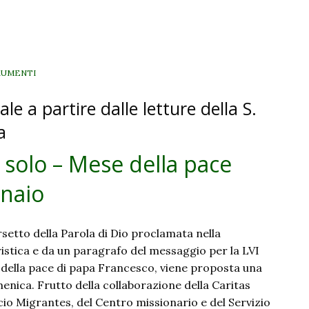
solo
–
Mese
della
pace
RUMENTI
2023
le a partire dalle letture della S.
–
Domenica
a
22
 solo – Mese della pace
gennaio
naio
setto della Parola di Dio proclamata nella
istica e da un paragrafo del messaggio per la LVI
della pace di papa Francesco, viene proposta una
ica. Frutto della collaborazione della Caritas
icio Migrantes, del Centro missionario e del Servizio