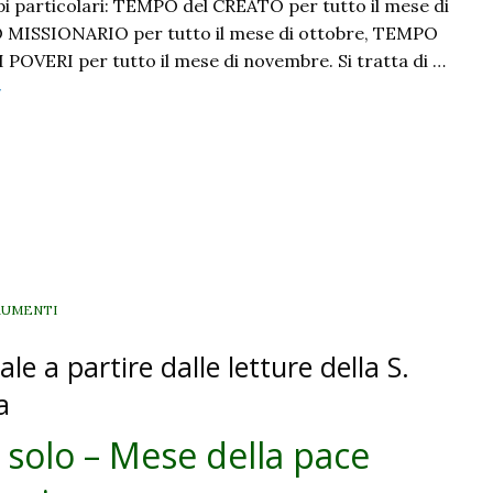
pi particolari: TEMPO del CREATO per tutto il mese di
MISSIONARIO per tutto il mese di ottobre, TEMPO
OVERI per tutto il mese di novembre. Si tratta di …
Creato,
»
issioni,
overi:
non
date
sparse
ma
tempi
da
RUMENTI
ivere
le a partire dalle letture della S.
a
 solo – Mese della pace