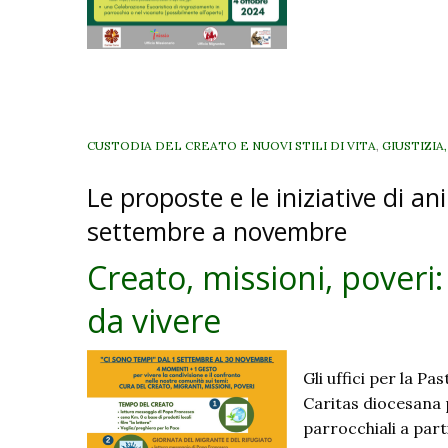
per
il
creato
–
proposte
di
CUSTODIA DEL CREATO E NUOVI STILI DI VITA
,
GIUSTIZIA
animazione
Le proposte e le iniziative di 
nelle
comunità
settembre a novembre
Creato, missioni, pover
da vivere
Gli uffici per la P
Caritas diocesana p
parrocchiali a parti