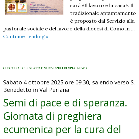
sarà «Il lavoro e la casa». Il
tradizionale appuntamento
è proposto dal Servizio alla
pastorale sociale e del lavoro della diocesi di Como in …
«Il
Continue reading
»
lavoro
e
la
casa».
CUSTODIA DEL CREATO E NUOVI STILI DI VITA
,
NEWS
La
Sabato 4 ottobre 2025 ore 09.30, salendo verso S.
preghiera
Benedetto in Val Perlana
per
il
Semi di pace e di speranza.
lavoro
Giornata di preghiera
2026
ecumenica per la cura del