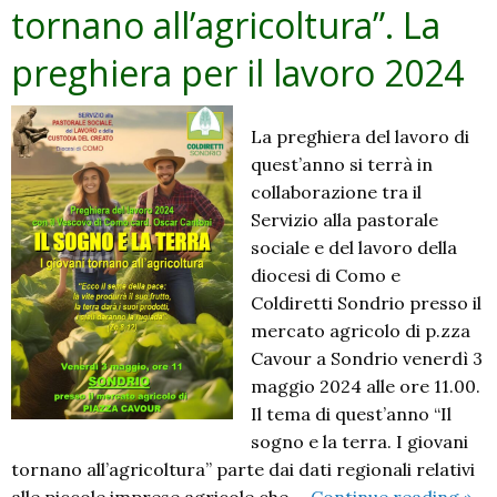
tornano all’agricoltura”. La
preghiera per il lavoro 2024
La preghiera del lavoro di
quest’anno si terrà in
collaborazione tra il
Servizio alla pastorale
sociale e del lavoro della
diocesi di Como e
Coldiretti Sondrio presso il
mercato agricolo di p.zza
Cavour a Sondrio venerdì 3
maggio 2024 alle ore 11.00.
Il tema di quest’anno “Il
sogno e la terra. I giovani
tornano all’agricoltura” parte dai dati regionali relativi
“Il
alle piccole imprese agricole che …
Continue reading
»