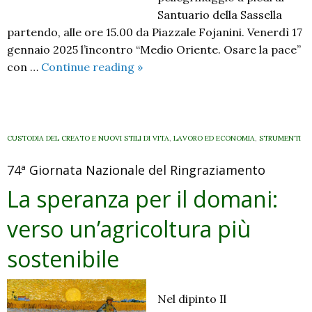
Santuario della Sassella
partendo, alle ore 15.00 da Piazzale Fojanini. Venerdì 17
gennaio 2025 l’incontro “Medio Oriente. Osare la pace”
Mese
con …
Continue reading
»
della
pace
a
Sondrio:
CUSTODIA DEL CREATO E NUOVI STILI DI VITA
,
LAVORO ED ECONOMIA
,
STRUMENTI
4
74ª Giornata Nazionale del Ringraziamento
gennaio
il
La speranza per il domani:
pellegrinaggio
verso un’agricoltura più
alla
Sassella,
sostenibile
17
gennaio
la
Nel dipinto Il
serata