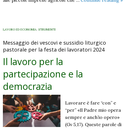
sog
e
la
terr
LAVORO ED ECONOMIA
,
STRUMENTI
I
Messaggio dei vescovi e sussidio liturgico
gio
pastorale per la festa dei lavoratori 2024
tor
all’
Il lavoro per la
La
partecipazione e la
pre
per
democrazia
il
lav
202
Lavorare è fare “con” e
“per” «Il Padre mio opera
sempre e anch’io opero»
(Gv 5,17). Queste parole di