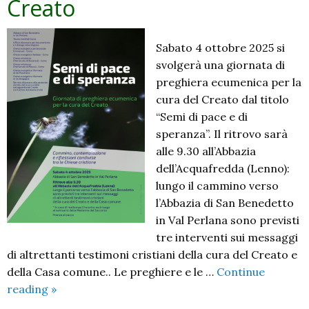
Creato
Sabato 4 ottobre 2025 si
svolgerà una giornata di
preghiera ecumenica per la
cura del Creato dal titolo
“Semi di pace e di
speranza”. Il ritrovo sarà
alle 9.30 all’Abbazia
dell’Acquafredda (Lenno):
lungo il cammino verso
l’Abbazia di San Benedetto
in Val Perlana sono previsti
tre interventi sui messaggi
di altrettanti testimoni cristiani della cura del Creato e
della Casa comune.. Le preghiere e le …
Continue
Semi
reading
»
di