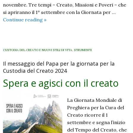
novembre. Tre tempi – Creato, Missioni e Poveri – che
si apriranno il 1° settembre con la Giornata per …
Agisci
Continue reading
»
e
spera
per
il
CUSTODIA DEL CREATO E NUOVI STILI DI VITA
,
STRUMENTI
creato
Il messaggio del Papa per la giornata per la
–
Custodia del Creato 2024
proposte
di
Spera e agisci con il creato
animazione
nelle
La Giornata Mondiale di
comunità
Preghiera per la Cura del
Creato ricorre il 1
settembre e segna l’inizio
del Tempo del Creato, che