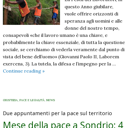
questo Anno giubilare,
vuole offrire orizzonti di
speranza agli uomini e alle
donne del nostro tempo,
consapevoli «che il lavoro umano è una chiave, e
probabilmente la chiave essenziale, di tutta la questione
sociale, se cerchiamo di vederla veramente dal punto di
vista del bene dell’uomo» (Giovanni Paolo II, Laborem
exercens, 3). La tutela, la difesa e l’impegno per la …
1°
Continue reading
»
maggio
2025:
«Il
lavoro,
GIUSTIZIA, PACE E LEGALITÀ
,
NEWS
un’alleanza
Due appuntamenti per la pace sul territorio
sociale
generatrice
Mese della pace a Sondrio: 4
di