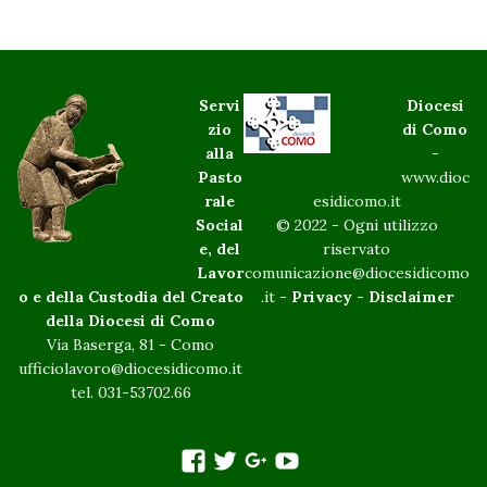
Servi
Diocesi
zio
di Como
alla
-
Pasto
www.dioc
rale
esidicomo.it
Social
© 2022 - Ogni utilizzo
e, del
riservato
Lavor
comunicazione@diocesidicomo
o e della Custodia del Creato
.it -
Privacy
-
Disclaimer
della Diocesi di Como
Via Baserga, 81 - Como
ufficiolavoro@diocesidicomo.it
tel. 031-53702.66
facebook
twitter
googleplus
You