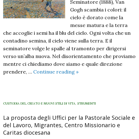
Seminatore (1888), Van
sul
Gogh scambia i colori: il
Medio
cielo è dorato come la
Oriente
messe matura e la terra
con
che accoglie i semi ha il blu del cielo. Ogni volta che un
Chiara
contadino semina, il cielo viene sulla terra. E il
Zappa
seminatore volge le spalle al tramonto per dirigersi
verso un’alba nuova. Nel disorientamento che proviamo
mentre ci chiediamo dove siamo e quale direzione
La
prendere, …
Continue reading
»
speranza
per
il
domani:
CUSTODIA DEL CREATO E NUOVI STILI DI VITA
,
STRUMENTI
verso
La proposta degli Uffici per la Pastorale Sociale e
un’agricoltura
del Lavoro, Migrantes, Centro Missionario e
più
Caritas diocesana
sostenibile