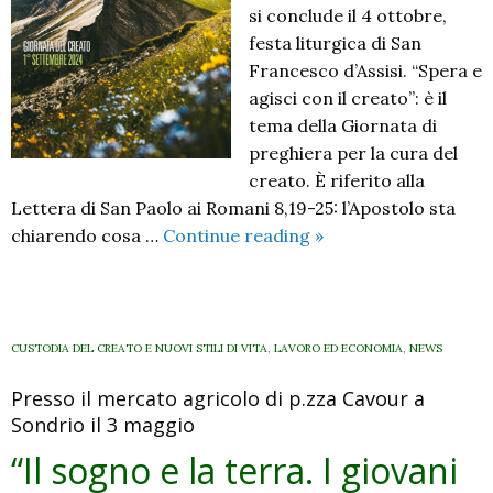
si conclude il 4 ottobre,
festa liturgica di San
Francesco d’Assisi. “Spera e
agisci con il creato”: è il
tema della Giornata di
preghiera per la cura del
creato. È riferito alla
Lettera di San Paolo ai Romani 8,19-25: l’Apostolo sta
Spera
chiarendo cosa …
Continue reading
»
e
agisci
con
il
CUSTODIA DEL CREATO E NUOVI STILI DI VITA
,
LAVORO ED ECONOMIA
,
NEWS
creato
Presso il mercato agricolo di p.zza Cavour a
Sondrio il 3 maggio
“Il sogno e la terra. I giovani