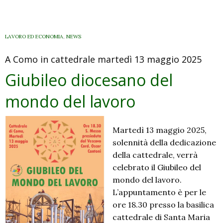
pace
e
di
LAVORO ED ECONOMIA
,
NEWS
speranza.
A Como in cattedrale martedì 13 maggio 2025
Giornata
di
Giubileo diocesano del
preghiera
mondo del lavoro
ecumenica
per
la
Martedì 13 maggio 2025,
cura
solennità della dedicazione
del
della cattedrale, verrà
Creato
celebrato il Giubileo del
mondo del lavoro.
L’appuntamento è per le
ore 18.30 presso la basilica
cattedrale di Santa Maria