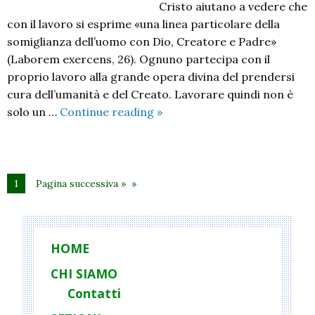
Cristo aiutano a vedere che
con il lavoro si esprime «una linea particolare della
somiglianza dell’uomo con Dio, Creatore e Padre»
(Laborem exercens, 26). Ognuno partecipa con il
proprio lavoro alla grande opera divina del prendersi
cura dell’umanità e del Creato. Lavorare quindi non è
Il
solo un …
Continue reading
»
lavoro
per
la
partecipazione
1
Pagina successiva »
e
la
democrazia
HOME
CHI SIAMO
Contatti