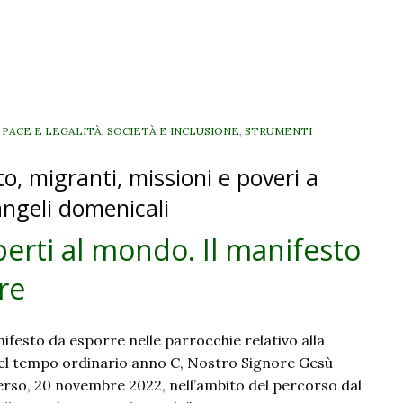
non
date
sparse
ma
tempi
da
, PACE E LEGALITÀ
,
SOCIETÀ E INCLUSIONE
,
STRUMENTI
ivere
to, migranti, missioni e poveri a
angeli domenicali
perti al mondo. Il manifesto
re
ifesto da esporre nelle parrocchie relativo alla
l tempo ordinario anno C, Nostro Signore Gesù
verso, 20 novembre 2022, nell’ambito del percorso dal