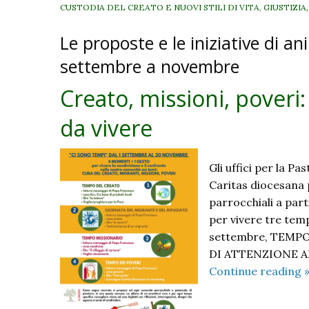
CUSTODIA DEL CREATO E NUOVI STILI DI VITA
,
GIUSTIZIA
Le proposte e le iniziative di 
settembre a novembre
Creato, missioni, pover
da vivere
Gli uffici per la P
Caritas diocesana p
parrocchiali a parti
per vivere tre tem
settembre, TEMPO 
DI ATTENZIONE AI P
Continue reading
m
p