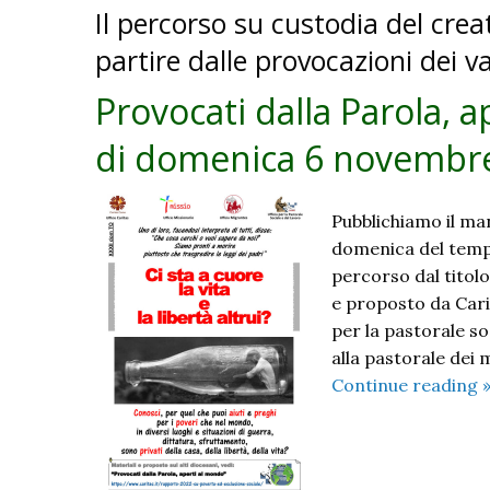
Il percorso su custodia del crea
partire dalle provocazioni dei v
Provocati dalla Parola, a
di domenica 6 novembr
Pubblichiamo il man
domenica del tempo
percorso dal titol
e proposto da Car
per la pastorale so
alla pastorale dei m
Continue reading
d
P
a