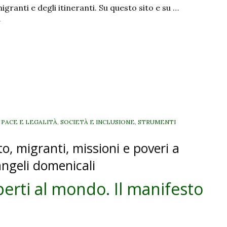
igranti e degli itineranti. Su questo sito e su …
Provocati
»
alla
arola,
perti
l
mondo.
l
manifesto
i
, PACE E LEGALITÀ
,
SOCIETÀ E INCLUSIONE
,
STRUMENTI
domenica
to, migranti, missioni e poveri a
30
ottobre
angeli domenicali
perti al mondo. Il manifesto