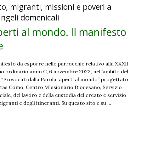
to, migranti, missioni e poveri a
13
novembre
angeli domenicali
perti al mondo. Il manifesto
e
ifesto da esporre nelle parrocchie relativo alla XXXII
 ordinario anno C, 6 novembre 2022, nell’ambito del
o “Provocati dalla Parola, aperti al mondo” progettato
itas Como, Centro MIssionario Diocesano, Servizio
ciale, del lavoro e della custodia del creato e servizio
igranti e degli itineranti. Su questo sito e su …
Provocati
»
alla
arola,
perti