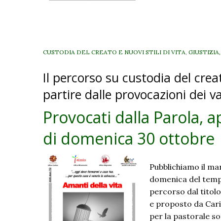
a
I
d
CUSTODIA DEL CREATO E NUOVI STILI DI VITA
,
GIUSTIZIA
Il percorso su custodia del crea
partire dalle provocazioni dei v
Provocati dalla Parola, a
di domenica 30 ottobre
Pubblichiamo il man
domenica del tempo
percorso dal titol
e proposto da Car
per la pastorale so