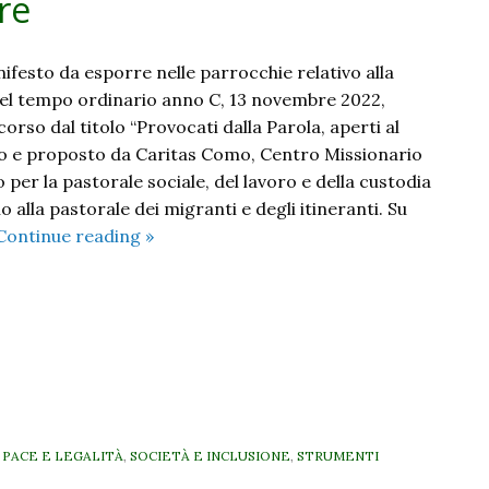
re
ifesto da esporre nelle parrocchie relativo alla
el tempo ordinario anno C, 13 novembre 2022,
corso dal titolo “Provocati dalla Parola, aperti al
 e proposto da Caritas Como, Centro Missionario
 per la pastorale sociale, del lavoro e della custodia
o alla pastorale dei migranti e degli itineranti. Su
Provocati
Continue reading
»
dalla
Parola,
aperti
al
mondo.
Il
manifesto
di
, PACE E LEGALITÀ
,
SOCIETÀ E INCLUSIONE
,
STRUMENTI
domenica