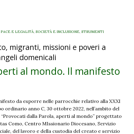
l
mondo.
l
manifesto
i
, PACE E LEGALITÀ
,
SOCIETÀ E INCLUSIONE
,
STRUMENTI
domenica
to, migranti, missioni e poveri a
6
novembre
angeli domenicali
perti al mondo. Il manifesto
ifesto da esporre nelle parrocchie relativo alla XXXI
 ordinario anno C, 30 ottobre 2022, nell’ambito del
o “Provocati dalla Parola, aperti al mondo” progettato
itas Como, Centro MIssionario Diocesano, Servizio
ciale, del lavoro e della custodia del creato e servizio