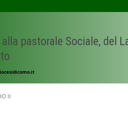
 alla pastorale Sociale, del 
ato
iocesidicomo.it
O II