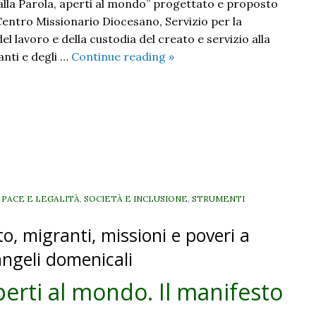
dalla Parola, aperti al mondo” progettato e proposto
entro Missionario Diocesano, Servizio per la
el lavoro e della custodia del creato e servizio alla
Provocati
anti e degli …
Continue reading
»
dalla
Parola,
aperti
al
mondo.
Il
manifesto
di
, PACE E LEGALITÀ
,
SOCIETÀ E INCLUSIONE
,
STRUMENTI
domenica
to, migranti, missioni e poveri a
20
novembre
angeli domenicali
perti al mondo. Il manifesto