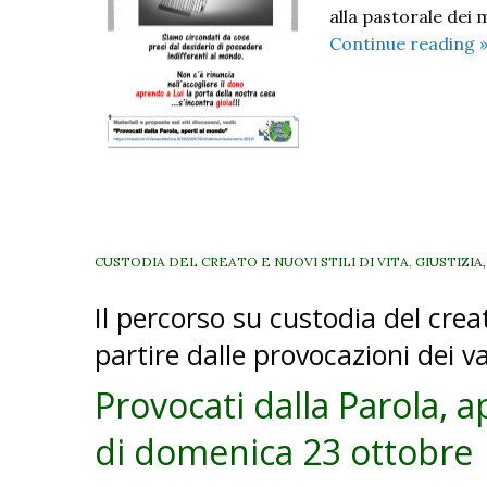
alla pastorale dei m
Continue reading
d
P
a
a
I
d
CUSTODIA DEL CREATO E NUOVI STILI DI VITA
,
GIUSTIZIA
Il percorso su custodia del crea
partire dalle provocazioni dei v
Provocati dalla Parola, a
di domenica 23 ottobre