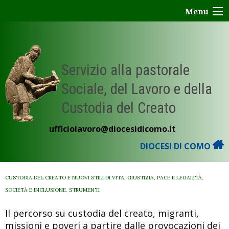
Skip
Menu
to
content
Servizio alla pastorale
Sociale, del Lavoro e della
Custodia del Creato
ufficiolavoro@diocesidicomo.it
DIOCESI DI COMO
CUSTODIA DEL CREATO E NUOVI STILI DI VITA
,
GIUSTIZIA, PACE E LEGALITÀ
,
SOCIETÀ E INCLUSIONE
,
STRUMENTI
Il percorso su custodia del creato, migranti,
missioni e poveri a partire dalle provocazioni dei