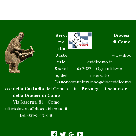
Servi
Diocesi
zio
di Como
alla
-
Pasto
www.dioc
rale
esidicomo.it
Social
© 2022 - Ogni utilizzo
e, del
riservato
Lavor
comunicazione@diocesidicomo
o e della Custodia del Creato
.it -
Privacy
-
Disclaimer
della Diocesi di Como
Via Baserga, 81 - Como
ufficiolavoro@diocesidicomo.it
tel. 031-53702.66