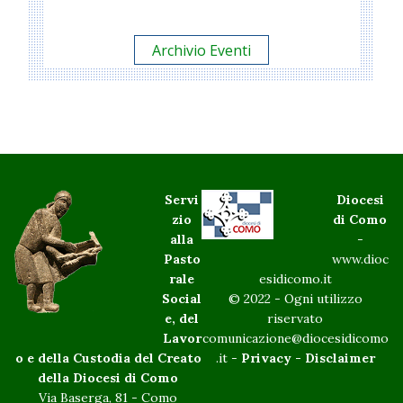
Archivio Eventi
Servi
Diocesi
zio
di Como
alla
-
Pasto
www.dioc
rale
esidicomo.it
Social
© 2022 - Ogni utilizzo
e, del
riservato
Lavor
comunicazione@diocesidicomo
o e della Custodia del Creato
.it -
Privacy
-
Disclaimer
della Diocesi di Como
Via Baserga, 81 - Como