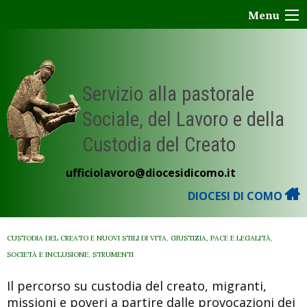
Skip
Menu
to
content
Servizio alla pastorale
Sociale, del Lavoro e della
Custodia del Creato
ufficiolavoro@diocesidicomo.it
DIOCESI DI COMO
CUSTODIA DEL CREATO E NUOVI STILI DI VITA
,
GIUSTIZIA, PACE E LEGALITÀ
,
SOCIETÀ E INCLUSIONE
,
STRUMENTI
Il percorso su custodia del creato, migranti,
missioni e poveri a partire dalle provocazioni dei