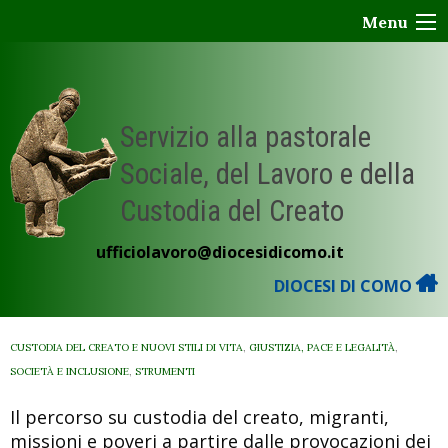
Skip
Menu
to
content
Servizio alla pastorale
Sociale, del Lavoro e della
Custodia del Creato
ufficiolavoro@diocesidicomo.it
DIOCESI DI COMO
CUSTODIA DEL CREATO E NUOVI STILI DI VITA
,
GIUSTIZIA, PACE E LEGALITÀ
,
SOCIETÀ E INCLUSIONE
,
STRUMENTI
Il percorso su custodia del creato, migranti,
missioni e poveri a partire dalle provocazioni dei