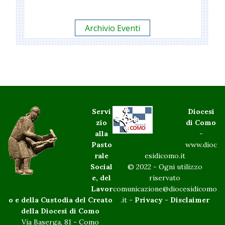
Archivio Eventi
Servi
Diocesi
zio
di Como
alla
-
Pasto
www.dioc
rale
esidicomo.it
Social
© 2022 - Ogni utilizzo
e, del
riservato
Lavor
comunicazione@diocesidicomo
o e della Custodia del Creato
.it -
Privacy
-
Disclaimer
della Diocesi di Como
Via Baserga, 81 - Como