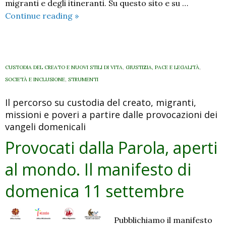
migranti e degli itineranti. Su questo sito e su …
Provocati
Continue reading
»
dalla
Parola,
aperti
al
CUSTODIA DEL CREATO E NUOVI STILI DI VITA
,
GIUSTIZIA, PACE E LEGALITÀ
,
mondo.
SOCIETÀ E INCLUSIONE
,
STRUMENTI
Il
Il percorso su custodia del creato, migranti,
manifesto
missioni e poveri a partire dalle provocazioni dei
di
vangeli domenicali
domenica
18
Provocati dalla Parola, aperti
settembre
al mondo. Il manifesto di
domenica 11 settembre
Pubblichiamo il manifesto