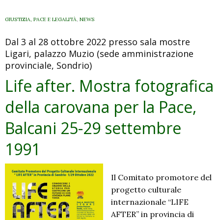
aperti
al
GIUSTIZIA, PACE E LEGALITÀ
,
NEWS
mondo.
Dal 3 al 28 ottobre 2022 presso sala mostre
Il
Ligari, palazzo Muzio (sede amministrazione
manifesto
provinciale, Sondrio)
di
domenica
Life after. Mostra fotografica
2
della carovana per la Pace,
ottobre
Balcani 25-29 settembre
1991
Il Comitato promotore del
progetto culturale
internazionale “LIFE
AFTER” in provincia di