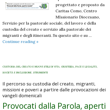
progettato e proposto da
Caritas Como, Centro
MIssionario Diocesano,
Servizio per la pastorale sociale, del lavoro e della
custodia del creato e servizio alla pastorale dei
migranti e degli itineranti. Su questo sito e su …
Provocati
Continue reading
»
dalla
Parola,
aperti
al
CUSTODIA DEL CREATO E NUOVI STILI DI VITA
,
GIUSTIZIA, PACE E LEGALITÀ
,
mondo.
SOCIETÀ E INCLUSIONE
,
STRUMENTI
Il
Il percorso su custodia del creato, migranti,
manifesto
missioni e poveri a partire dalle provocazioni dei
di
vangeli domenicali
domenica
16
Provocati dalla Parola, aperti
ottobre