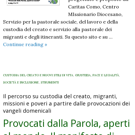
Caritas Como, Centro
MIssionario Diocesano,
Servizio per la pastorale sociale, del lavoro e della
custodia del creato e servizio alla pastorale dei
migranti e degli itineranti. Su questo sito e su …
Provocati
Continue reading
»
dalla
Parola,
aperti
al
CUSTODIA DEL CREATO E NUOVI STILI DI VITA
,
GIUSTIZIA, PACE E LEGALITÀ
,
mondo.
SOCIETÀ E INCLUSIONE
,
STRUMENTI
Il
Il percorso su custodia del creato, migranti,
manifesto
missioni e poveri a partire dalle provocazioni dei
di
vangeli domenicali
domenica
25
Provocati dalla Parola, aperti
settembre