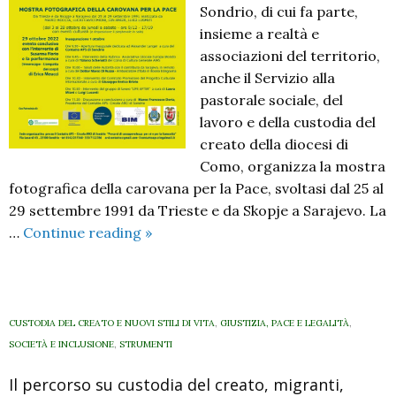
Sondrio, di cui fa parte,
insieme a realtà e
associazioni del territorio,
anche il Servizio alla
pastorale sociale, del
lavoro e della custodia del
creato della diocesi di
Como, organizza la mostra
fotografica della carovana per la Pace, svoltasi dal 25 al
29 settembre 1991 da Trieste e da Skopje a Sarajevo. La
Life
…
Continue reading
»
after.
Mostra
fotografica
della
CUSTODIA DEL CREATO E NUOVI STILI DI VITA
,
GIUSTIZIA, PACE E LEGALITÀ
,
carovana
SOCIETÀ E INCLUSIONE
,
STRUMENTI
per
Il percorso su custodia del creato, migranti,
la