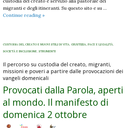
custodia del creato e servizio alla pastorale dei
migranti e degli itineranti. Su questo sito e su …
Provocati
Continue reading
»
dalla
Parola,
aperti
al
CUSTODIA DEL CREATO E NUOVI STILI DI VITA
,
GIUSTIZIA, PACE E LEGALITÀ
,
mondo.
SOCIETÀ E INCLUSIONE
,
STRUMENTI
Il
Il percorso su custodia del creato, migranti,
manifesto
missioni e poveri a partire dalle provocazioni dei
di
vangeli domenicali
domenica
9
Provocati dalla Parola, aperti
ottobre
al mondo. Il manifesto di
domenica 2 ottobre