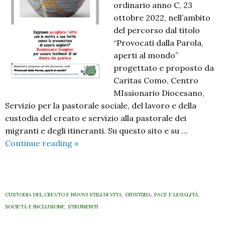
ordinario anno C, 23
ottobre 2022, nell’ambito
del percorso dal titolo
“Provocati dalla Parola,
aperti al mondo”
progettato e proposto da
Caritas Como, Centro
MIssionario Diocesano,
Servizio per la pastorale sociale, del lavoro e della
custodia del creato e servizio alla pastorale dei
migranti e degli itineranti. Su questo sito e su …
Provocati
Continue reading
»
dalla
Parola,
aperti
al
CUSTODIA DEL CREATO E NUOVI STILI DI VITA
,
GIUSTIZIA, PACE E LEGALITÀ
,
mondo.
SOCIETÀ E INCLUSIONE
,
STRUMENTI
Il