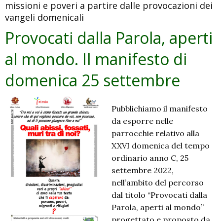
missioni e poveri a partire dalle provocazioni dei
Pace,
vangeli domenicali
Balcani
25-
Provocati dalla Parola, aperti
29
al mondo. Il manifesto di
settembre
1991
domenica 25 settembre
Pubblichiamo il manifesto
da esporre nelle
parrocchie relativo alla
XXVI domenica del tempo
ordinario anno C, 25
settembre 2022,
nell’ambito del percorso
dal titolo “Provocati dalla
Parola, aperti al mondo”
progettato e proposto da