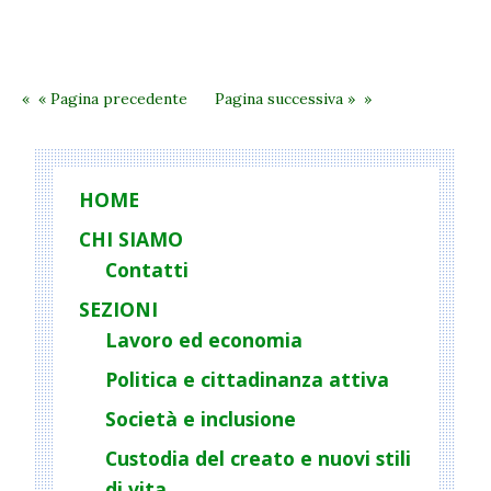
dalla
Parola,
aperti
al
« Pagina precedente
Pagina successiva »
mondo.
Il
sussidio
HOME
CHI SIAMO
Contatti
SEZIONI
Lavoro ed economia
Politica e cittadinanza attiva
Società e inclusione
Custodia del creato e nuovi stili
di vita