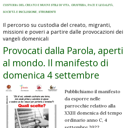
al
CUSTODIA DEL CREATO E NUOVI STILI DI VITA
,
GIUSTIZIA, PACE E LEGALITÀ
,
mondo.
SOCIETÀ E INCLUSIONE
,
STRUMENTI
Il
Il percorso su custodia del creato, migranti,
manifesto
missioni e poveri a partire dalle provocazioni dei
di
vangeli domenicali
domenica
11
Provocati dalla Parola, aperti
settembre
al mondo. Il manifesto di
domenica 4 settembre
Pubblichiamo il manifesto
da esporre nelle
parrocchie relativo alla
XXIII domenica del tempo
ordinario anno C, 4
settembre 2022,