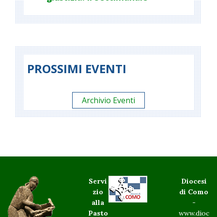
PROSSIMI EVENTI
Archivio Eventi
Servi
Diocesi
zio
di Como
alla
-
Pasto
www.dioc