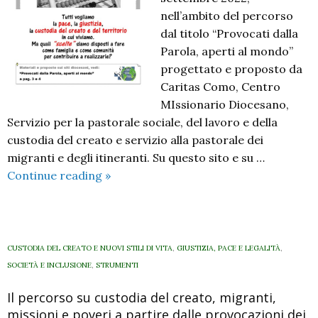
nell’ambito del percorso
dal titolo “Provocati dalla
Parola, aperti al mondo”
progettato e proposto da
Caritas Como, Centro
MIssionario Diocesano,
Servizio per la pastorale sociale, del lavoro e della
custodia del creato e servizio alla pastorale dei
migranti e degli itineranti. Su questo sito e su …
Provocati
Continue reading
»
dalla
Parola,
aperti
al
CUSTODIA DEL CREATO E NUOVI STILI DI VITA
,
GIUSTIZIA, PACE E LEGALITÀ
,
mondo.
SOCIETÀ E INCLUSIONE
,
STRUMENTI
Il
Il percorso su custodia del creato, migranti,
manifesto
missioni e poveri a partire dalle provocazioni dei
di