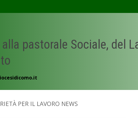
 alla pastorale Sociale, del 
ato
iocesidicomo.it
ARIETÀ PER IL LAVORO NEWS