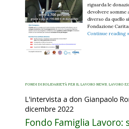
riguarda le donazio
devolvere somme a
diverso da quello s
Fondazione Caritas
Continue reading
a
d
s
f
FONDI DI SOLIDARIETÀ PER IL LAVORO NEWS
,
LAVORO E
L'intervista a don Gianpaolo R
b
dicembre 2022
Fondo Famiglia Lavoro: 
l