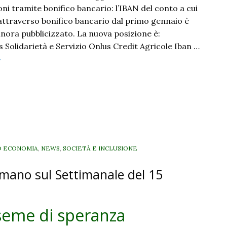
ni tramite bonifico bancario: l’IBAN del conto a cui
ttraverso bonifico bancario dal primo gennaio è
inora pubblicizzato. La nuova posizione è:
 Solidarietà e Servizio Onlus Credit Agricole Iban …
Aggiornamento:
»
per
donare
l
Fondo
i
olidarietà
amiglia
D ECONOMIA
,
NEWS
,
SOCIETÀ E INCLUSIONE
lavoro
omano sul Settimanale del 15
con
onifico
cambia
seme di speranza
’IBAN