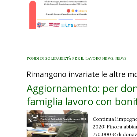
e
pratiche
per
il
contrasto
alla
vulnerabili
in
FONDI DI SOLIDARIETÀ PER IL LAVORO NEWS
,
NEWS
provincia
Rimangono invariate le altre m
di
Sondrio
Aggiornamento: per dona
famiglia lavoro con boni
Continua l’impegno
2020: Finora abbia
770.000 € di dona