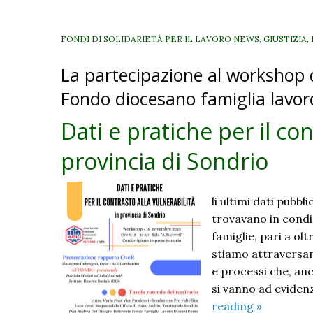
FONDI DI SOLIDARIETÀ PER IL LAVORO NEWS
,
GIUSTIZIA,
La partecipazione al workshop 
Fondo diocesano famiglia lavor
Dati e pratiche per il con
provincia di Sondrio
li ultimi dati pubbl
trovavano in condiz
famiglie, pari a olt
stiamo attraversan
e processi che, anc
si vanno ad eviden
Dati
reading
»