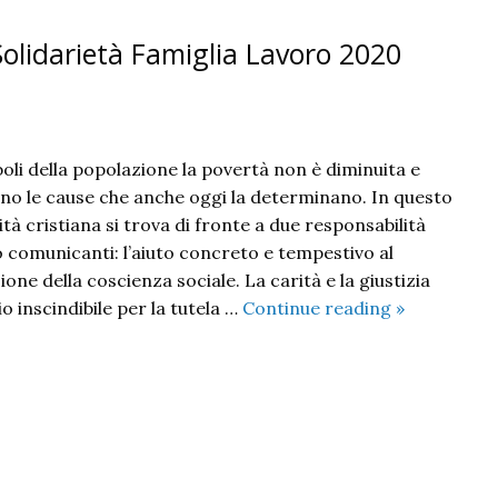
Solidarietà Famiglia Lavoro 2020
boli della popolazione la povertà non è diminuita e
no le cause che anche oggi la determinano. In questo
à cristiana si trova di fronte a due responsabilità
o comunicanti: l’aiuto concreto e tempestivo al
ione della coscienza sociale. La carità e la giustizia
Un
 inscindibile per la tutela …
Continue reading
»
aiuto
per
il
lavoro