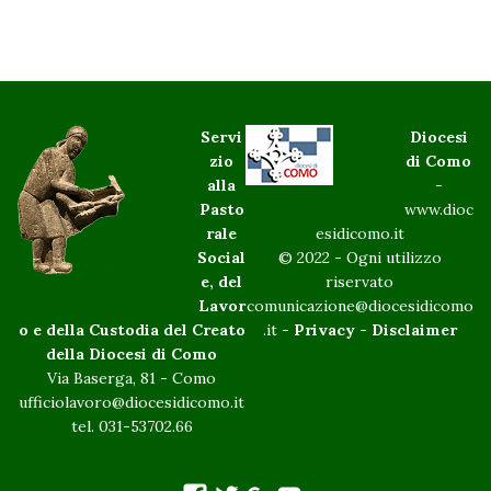
Servi
Diocesi
zio
di Como
alla
-
Pasto
www.dioc
rale
esidicomo.it
Social
© 2022 - Ogni utilizzo
e, del
riservato
Lavor
comunicazione@diocesidicomo
o e della Custodia del Creato
.it -
Privacy
-
Disclaimer
della Diocesi di Como
Via Baserga, 81 - Como
ufficiolavoro@diocesidicomo.it
tel. 031-53702.66