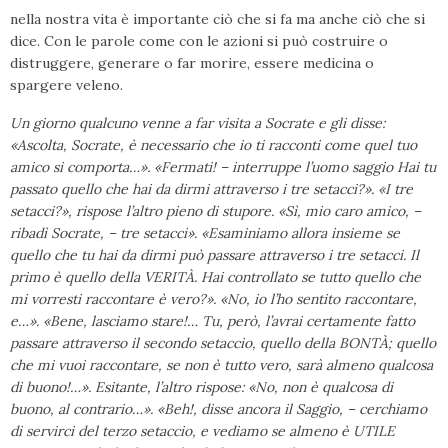
nella nostra vita è importante ciò che si fa ma anche ciò che si
dice. Con le parole come con le azioni si può costruire o
distruggere, generare o far morire, essere medicina o
spargere veleno.
Un giorno qualcuno venne a far visita a Socrate e gli disse:
«Ascolta, Socrate, è necessario che io ti racconti come quel tuo
amico si comporta…». «Fermati! – interruppe l’uomo saggio Hai tu
passato quello che hai da dirmi attraverso i tre setacci?». «I tre
setacci?», rispose l’altro pieno di stupore. «Sì, mio caro amico, –
ribadì Socrate, – tre setacci». «Esaminiamo allora insieme se
quello che tu hai da dirmi può passare attraverso i tre setacci. Il
primo è quello della VERITÀ. Hai controllato se tutto quello che
mi vorresti raccontare è vero?». «No, io l’ho sentito raccontare,
e…». «Bene, lasciamo stare!… Tu, però, l’avrai certamente fatto
passare attraverso il secondo setaccio, quello della BONTÀ; quello
che mi vuoi raccontare, se non è tutto vero, sarà almeno qualcosa
di buono!…». Esitante, l’altro rispose: «No, non è qualcosa di
buono, al contrario…». «Beh!, disse ancora il Saggio, – cerchiamo
di servirci del terzo setaccio, e vediamo se almeno è UTILE