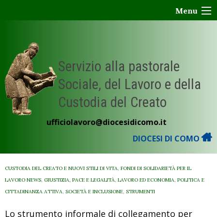
Skip
Menu
to
content
Servizio alla pastorale
Sociale, del Lavoro e della
Custodia del Creato
ufficiolavoro@diocesidicomo.it
DIOCESI DI COMO
CUSTODIA DEL CREATO E NUOVI STILI DI VITA
,
FONDI DI SOLIDARIETÀ PER IL
LAVORO NEWS
,
GIUSTIZIA, PACE E LEGALITÀ
,
LAVORO ED ECONOMIA
,
POLITICA E
CITTADINANZA ATTIVA
,
SOCIETÀ E INCLUSIONE
,
STRUMENTI
Lo strumento informale di collegamento per