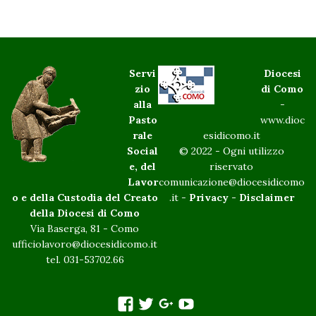
Servi
Diocesi
zio
di Como
alla
-
Pasto
www.dioc
rale
esidicomo.it
Social
© 2022 - Ogni utilizzo
e, del
riservato
Lavor
comunicazione@diocesidicomo
o e della Custodia del Creato
.it -
Privacy
-
Disclaimer
della Diocesi di Como
Via Baserga, 81 - Como
ufficiolavoro@diocesidicomo.it
tel. 031-53702.66
facebook
twitter
googleplus
You