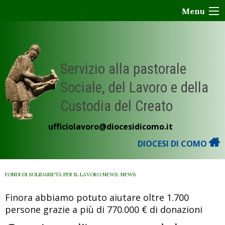
Skip
Menu
to
content
Servizio alla pastorale
Sociale, del Lavoro e della
Custodia del Creato
ufficiolavoro@diocesidicomo.it
DIOCESI DI COMO
FONDI DI SOLIDARIETÀ PER IL LAVORO NEWS
,
NEWS
Finora abbiamo potuto aiutare oltre 1.700
persone grazie a più di 770.000 € di donazioni