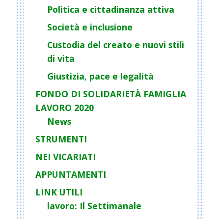
a
Politica e cittadinanza attiva
t
Società e inclusione
i
o
Custodia del creato e nuovi stili
n
di vita
Giustizia, pace e legalità
FONDO DI SOLIDARIETÀ FAMIGLIA
LAVORO 2020
News
STRUMENTI
NEI VICARIATI
APPUNTAMENTI
LINK UTILI
lavoro: Il Settimanale