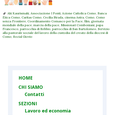
Aki Kaurismaki
,
Associazione I Ponti
,
Azione Cattolica Como
,
Banca
Etica Como
,
Caritas Como
,
Cecilia Strada
,
cinema Astra
,
Como
,
Como
senza Frontiere
,
Coordinamento Comasco per la Pace
,
film
,
giornata
mondiale della pace
,
marcia della pace
,
Missionari Comboniani
,
papa
Francesco
,
parrocchia di Rebbio
,
parrocchia di San Bartolomeo
,
Servizio
alla pastorale sociale del lavoro della custodia del creato della diocesi di
Como
,
Social Giovio
P
o
s
t
HOME
N
CHI SIAMO
a
Contatti
v
i
SEZIONI
g
Lavoro ed economia