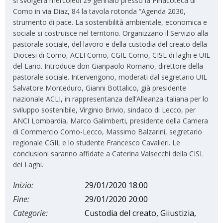
si svolgerà mercoledì 29 gennaio presso la Pinacoteca di
Como in via Diaz, 84 la tavola rotonda “Agenda 2030,
strumento di pace. La sostenibilità ambientale, economica e
sociale si costruisce nel territorio. Organizzano il Servizio alla
pastorale sociale, del lavoro e della custodia del creato della
Diocesi di Como, ACLI Como, CGIL Como, CISL di laghi e UIL
del Lario. Introduce don Gianpaolo Romano, direttore della
pastorale sociale. Intervengono, moderati dal segretario UIL
Salvatore Monteduro, Gianni Bottalico, già presidente
nazionale ACLI, in rappresentanza dell’Alleanza italiana per lo
sviluppo sostenibile, Virginio Brivio, sindaco di Lecco, per
ANCI Lombardia, Marco Galimberti, presidente della Camera
di Commercio Como-Lecco, Massimo Balzarini, segretario
regionale CGIL e lo studente Francesco Cavalieri. Le
conclusioni saranno affidate a Caterina Valsecchi della CISL
dei Laghi.
Inizio:
29/01/2020 18:00
Fine:
29/01/2020 20:00
Categorie:
Custodia del creato, Giiustizia,