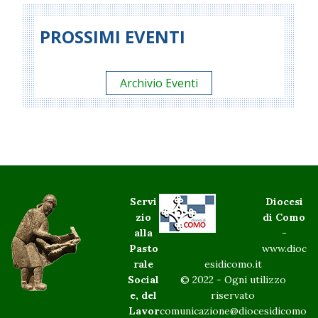
PROSSIMI EVENTI
Archivio Eventi
Servi
Diocesi
zio
di Como
alla
-
Pasto
www.dioc
rale
esidicomo.it
Social
© 2022 - Ogni utilizzo
e, del
riservato
Lavor
comunicazione@diocesidicomo