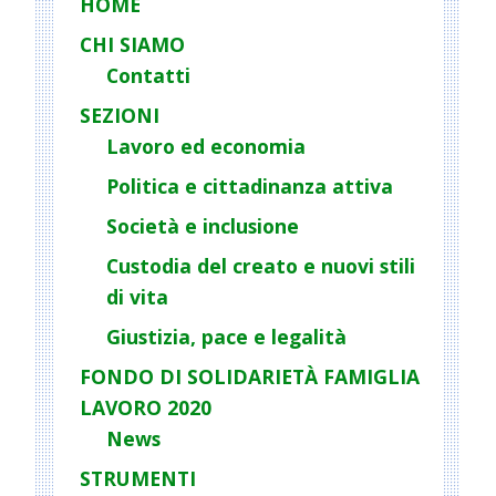
t
HOME
N
CHI SIAMO
a
Contatti
v
i
SEZIONI
g
Lavoro ed economia
a
Politica e cittadinanza attiva
t
Società e inclusione
i
o
Custodia del creato e nuovi stili
n
di vita
Giustizia, pace e legalità
FONDO DI SOLIDARIETÀ FAMIGLIA
LAVORO 2020
News
STRUMENTI