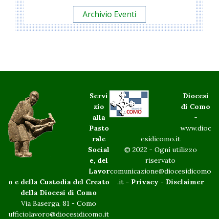
Archivio Eventi
Servi
Diocesi
zio
di Como
alla
-
Pasto
www.dioc
rale
esidicomo.it
Social
© 2022 - Ogni utilizzo
e, del
riservato
Lavor
comunicazione@diocesidicomo
o e della Custodia del Creato
.it -
Privacy
-
Disclaimer
della Diocesi di Como
Via Baserga, 81 - Como
ufficiolavoro@diocesidicomo.it