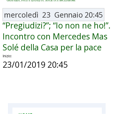
GIUSTIZIA, PACE E LEGALITÀ
,
SOCIETÀ E INCLUSIONE
mercoledì
23
Gennaio
20:45
“Pregiudizi?”; “Io non ne ho!”.
Incontro con Mercedes Mas
Solé della Casa per la pace
Inizio:
23/01/2019 20:45
P
o
s