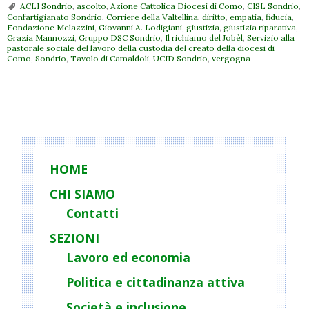
ACLI Sondrio
,
ascolto
,
Azione Cattolica Diocesi di Como
,
CISL Sondrio
,
Confartigianato Sondrio
,
Corriere della Valtellina
,
diritto
,
empatia
,
fiducia
,
Fondazione Melazzini
,
Giovanni A. Lodigiani
,
giustizia
,
giustizia riparativa
,
Grazia Mannozzi
,
Gruppo DSC Sondrio
,
Il richiamo del Jobèl
,
Servizio alla
pastorale sociale del lavoro della custodia del creato della diocesi di
Como
,
Sondrio
,
Tavolo di Camaldoli
,
UCID Sondrio
,
vergogna
P
o
s
t
HOME
N
CHI SIAMO
a
Contatti
v
i
SEZIONI
g
Lavoro ed economia
a
Politica e cittadinanza attiva
t
Società e inclusione