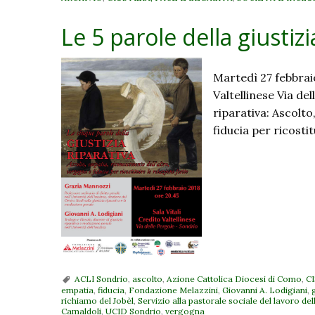
Le 5 parole della giustizi
Martedì 27 febbraio
Valtellinese Via de
riparativa: Ascolto
fiducia per ricostitu
ACLI Sondrio
,
ascolto
,
Azione Cattolica Diocesi di Como
,
CI
empatia
,
fiducia
,
Fondazione Melazzini
,
Giovanni A. Lodigiani
,
richiamo del Jobèl
,
Servizio alla pastorale sociale del lavoro de
Camaldoli
,
UCID Sondrio
,
vergogna