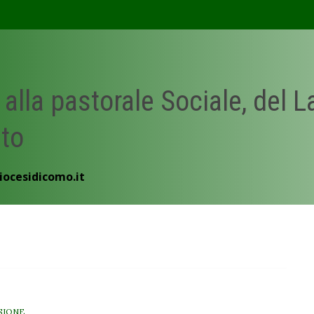
 alla pastorale Sociale, del 
ato
iocesidicomo.it
SIONE