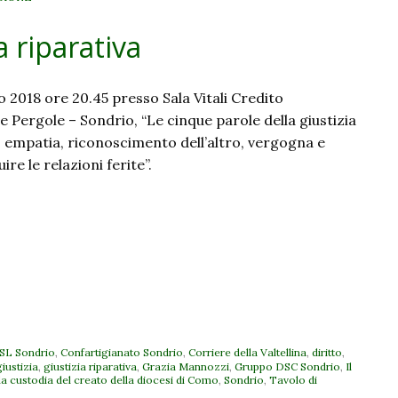
a riparativa
 2018 ore 20.45 presso Sala Vitali Credito
lle Pergole – Sondrio, “Le cinque parole della giustizia
, empatia, riconoscimento dell’altro, vergogna e
ire le relazioni ferite”.
SL Sondrio
,
Confartigianato Sondrio
,
Corriere della Valtellina
,
diritto
,
giustizia
,
giustizia riparativa
,
Grazia Mannozzi
,
Gruppo DSC Sondrio
,
Il
lla custodia del creato della diocesi di Como
,
Sondrio
,
Tavolo di