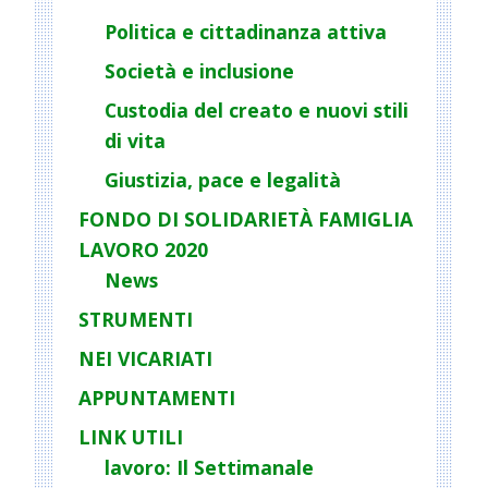
a
Politica e cittadinanza attiva
t
Società e inclusione
i
o
Custodia del creato e nuovi stili
n
di vita
Giustizia, pace e legalità
FONDO DI SOLIDARIETÀ FAMIGLIA
LAVORO 2020
News
STRUMENTI
NEI VICARIATI
APPUNTAMENTI
LINK UTILI
lavoro: Il Settimanale