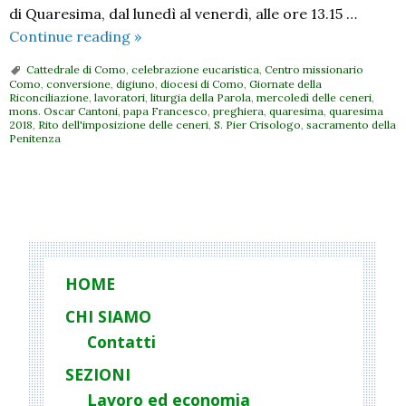
di Quaresima, dal lunedì al venerdì, alle ore 13.15 …
Proposte
Continue reading
»
di
Cattedrale di Como
,
celebrazione eucaristica
,
Centro missionario
preghiera
Como
,
conversione
,
digiuno
,
diocesi di Como
,
Giornate della
Riconciliazione
,
lavoratori
,
liturgia della Parola
,
mercoledì delle ceneri
,
in
mons. Oscar Cantoni
,
papa Francesco
,
preghiera
,
quaresima
,
quaresima
cattedrale
2018
,
Rito dell'imposizione delle ceneri
,
S. Pier Crisologo
,
sacramento della
Penitenza
per
la
quaresima
P
2018
o
per
s
i
t
HOME
lavoratori
N
CHI SIAMO
a
Contatti
v
i
SEZIONI
g
Lavoro ed economia