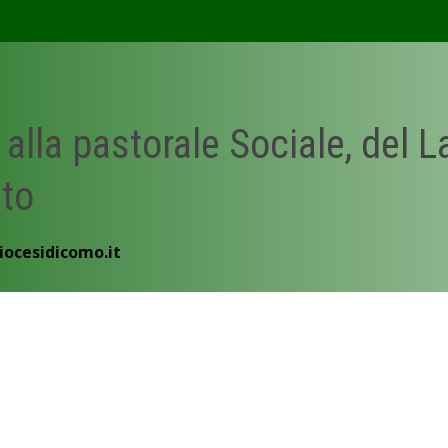
 alla pastorale Sociale, del 
ato
iocesidicomo.it