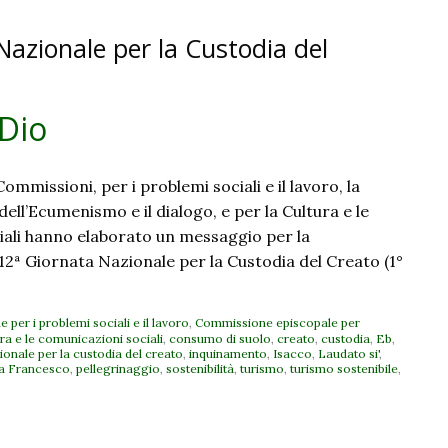
Nazionale per la Custodia del
 Dio
Commissioni, per i problemi sociali e il lavoro, la
 dell’Ecumenismo e il dialogo, e per la Cultura e le
ali hanno elaborato un messaggio per la
12ª Giornata Nazionale per la Custodia del Creato (1°
per i problemi sociali e il lavoro
,
Commissione episcopale per
ra e le comunicazioni sociali
,
consumo di suolo
,
creato
,
custodia
,
Eb
,
ionale per la custodia del creato
,
inquinamento
,
Isacco
,
Laudato si'
,
a Francesco
,
pellegrinaggio
,
sostenibilità
,
turismo
,
turismo sostenibile
,