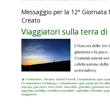
Messaggio per la 12ª Giornata 
Creato
Viaggiatori sulla terra di
I Vescovi delle tre 
giustizia e la pace,
Comunicazioni soci
celebrazione della 
settembre).
1 settembre
,
Abramo
,
Baden Powell
,
Commissione episcopale 
l'ecumenismo e il dialogo
,
Commissione episcopale per la cultu
Europa
,
gas serra
,
Gen
,
Gesù
,
Giacobbe
,
giardino
,
giornata naz
migranti
,
mobilità
,
mobilità sostenibile
,
ospitalità
,
Palestina
,
pap
viaggiatori