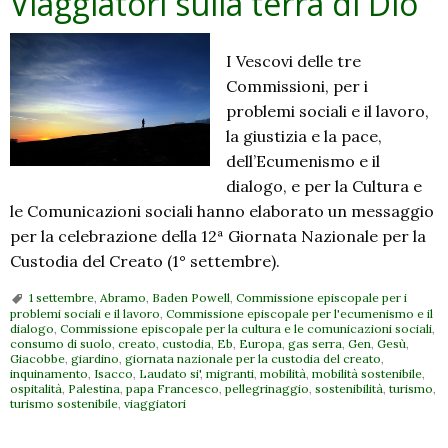
Viaggiatori sulla terra di Dio
I Vescovi delle tre
Commissioni, per i
problemi sociali e il lavoro,
la giustizia e la pace,
dell’Ecumenismo e il
dialogo, e per la Cultura e
le Comunicazioni sociali hanno elaborato un messaggio
per la celebrazione della 12ª Giornata Nazionale per la
Custodia del Creato (1° settembre).
1 settembre
,
Abramo
,
Baden Powell
,
Commissione episcopale per i
problemi sociali e il lavoro
,
Commissione episcopale per l'ecumenismo e il
dialogo
,
Commissione episcopale per la cultura e le comunicazioni sociali
,
consumo di suolo
,
creato
,
custodia
,
Eb
,
Europa
,
gas serra
,
Gen
,
Gesù
,
Giacobbe
,
giardino
,
giornata nazionale per la custodia del creato
,
inquinamento
,
Isacco
,
Laudato si'
,
migranti
,
mobilità
,
mobilità sostenibile
,
ospitalità
,
Palestina
,
papa Francesco
,
pellegrinaggio
,
sostenibilità
,
turismo
,
turismo sostenibile
,
viaggiatori