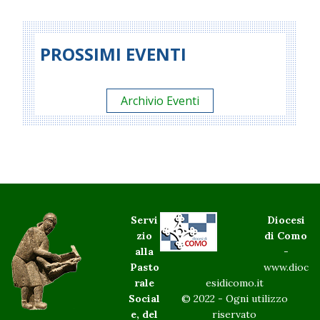
PROSSIMI EVENTI
Archivio Eventi
Servi
Diocesi
zio
di Como
alla
-
Pasto
www.dioc
rale
esidicomo.it
Social
© 2022 - Ogni utilizzo
e, del
riservato