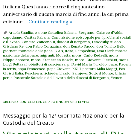
Italiana Quest’anno ricorre il cinquantesimo
anniversario di questa marcia di fine anno, la cui prima
31
edizione …
Continue reading
»
dicembre
Arabia Saudita
,
Azione Cattolica Italiana
,
Bergamo
,
Calusco d'Adda
,
–
capodanno
,
Caritas Italiana
,
Commissione episcopale per i problemi sociali
e il lavoro
,
Concilio Vaticano II
,
diocesi di Bergamo
,
Diocesibg.it
,
don
Bergamo
Cristiano Re
,
don Fabio Corazzina
,
don Renato Sacco
,
don Tonino Bello
,
accoglie
giornata mondiale della pace
,
ICAN
,
Italia
,
Lampedusa
,
Lisa Clark
,
marcia
nazionale della pace
,
migranti
,
Molfetta
,
mons. Carlo Redaelli
,
mons.
la
Filippo Santoro
,
mons. Francesco Beschi
,
mons. Giovanni Ricchiuti
,
mons.
Luigi Bettazzi
,
obiettori di coscienza
,
p. David Maria Turoldo
,
pace
,
Pacem
Marcia
in terris
,
papa Francesco
,
papa Giovanni XXIII
,
pastora Lidia Maggi
,
Pax
della
Christi Italia
,
Peschiera
,
richiedenti asilo
,
Sarajevo
,
Sotto il Monte
,
Ufficio
per la Pastorale Sociale e del Lavoro della diocesi di Bergamo
,
Yemen
Pace
ARCHIVIO
,
CUSTODIA DEL CREATO E NUOVI STILI DI VITA
Messaggio per la 12ª Giornata Nazionale per la
Custodia del Creato