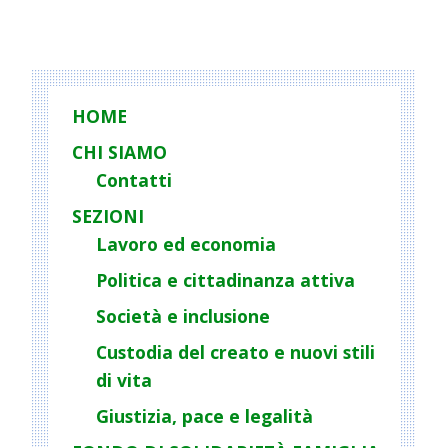
P
o
s
t
HOME
N
CHI SIAMO
a
Contatti
v
i
SEZIONI
g
Lavoro ed economia
a
Politica e cittadinanza attiva
t
Società e inclusione
i
o
Custodia del creato e nuovi stili
n
di vita
Giustizia, pace e legalità