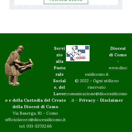
Servi
Diocesi
zio
di Como
alla
-
Pasto
www.dioc
rale
esidicomo.it
Social
© 2022 - Ogni utilizzo
e, del
riservato
Lavor
comunicazione@diocesidicomo
o e della Custodia del Creato
.it -
Privacy
-
Disclaimer
della Diocesi di Como
Via Baserga, 81 - Como
ufficiolavoro@diocesidicomo.it
tel. 031-53702.66