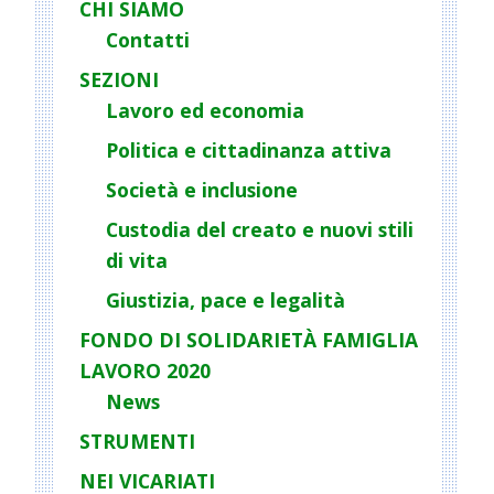
CHI SIAMO
a
Contatti
v
i
SEZIONI
g
Lavoro ed economia
a
Politica e cittadinanza attiva
t
Società e inclusione
i
o
Custodia del creato e nuovi stili
n
di vita
Giustizia, pace e legalità
FONDO DI SOLIDARIETÀ FAMIGLIA
LAVORO 2020
News
STRUMENTI
NEI VICARIATI