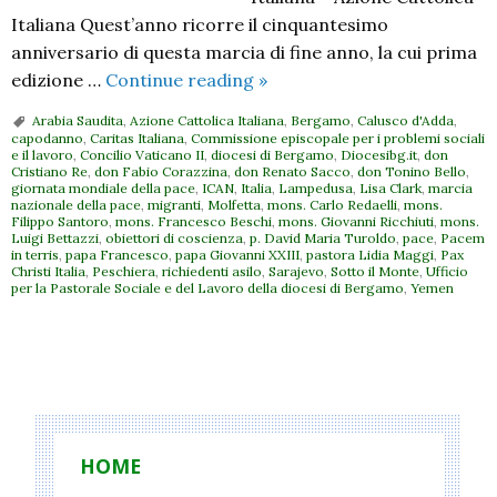
Italiana Quest’anno ricorre il cinquantesimo
anniversario di questa marcia di fine anno, la cui prima
31
edizione …
Continue reading
»
dicembre
Arabia Saudita
,
Azione Cattolica Italiana
,
Bergamo
,
Calusco d'Adda
,
–
capodanno
,
Caritas Italiana
,
Commissione episcopale per i problemi sociali
e il lavoro
,
Concilio Vaticano II
,
diocesi di Bergamo
,
Diocesibg.it
,
don
Bergamo
Cristiano Re
,
don Fabio Corazzina
,
don Renato Sacco
,
don Tonino Bello
,
accoglie
giornata mondiale della pace
,
ICAN
,
Italia
,
Lampedusa
,
Lisa Clark
,
marcia
nazionale della pace
,
migranti
,
Molfetta
,
mons. Carlo Redaelli
,
mons.
la
Filippo Santoro
,
mons. Francesco Beschi
,
mons. Giovanni Ricchiuti
,
mons.
Luigi Bettazzi
,
obiettori di coscienza
,
p. David Maria Turoldo
,
pace
,
Pacem
Marcia
in terris
,
papa Francesco
,
papa Giovanni XXIII
,
pastora Lidia Maggi
,
Pax
della
Christi Italia
,
Peschiera
,
richiedenti asilo
,
Sarajevo
,
Sotto il Monte
,
Ufficio
per la Pastorale Sociale e del Lavoro della diocesi di Bergamo
,
Yemen
Pace
P
o
s
t
HOME
N