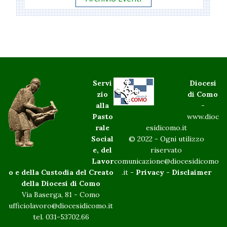
Servi
Diocesi
zio
di Como
alla
-
Pasto
www.dioc
rale
esidicomo.it
Social
© 2022 - Ogni utilizzo
e, del
riservato
Lavor
comunicazione@diocesidicomo
o e della Custodia del Creato
.it -
Privacy
-
Disclaimer
della Diocesi di Como
Via Baserga, 81 - Como
ufficiolavoro@diocesidicomo.it
tel. 031-53702.66