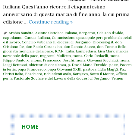
Italiana Quest’anno ricorre il cinquantesimo
anniversario di questa marcia di fine anno, la cui prima
31
edizione …
Continue reading
»
dicembre
Arabia Saudita
,
Azione Cattolica Italiana
,
Bergamo
,
Calusco d'Adda
,
–
capodanno
,
Caritas Italiana
,
Commissione episcopale per i problemi sociali
e il lavoro
,
Concilio Vaticano II
,
diocesi di Bergamo
,
Diocesibg.it
,
don
Bergamo
Cristiano Re
,
don Fabio Corazzina
,
don Renato Sacco
,
don Tonino Bello
,
accoglie
giornata mondiale della pace
,
ICAN
,
Italia
,
Lampedusa
,
Lisa Clark
,
marcia
nazionale della pace
,
migranti
,
Molfetta
,
mons. Carlo Redaelli
,
mons.
la
Filippo Santoro
,
mons. Francesco Beschi
,
mons. Giovanni Ricchiuti
,
mons.
Luigi Bettazzi
,
obiettori di coscienza
,
p. David Maria Turoldo
,
pace
,
Pacem
Marcia
in terris
,
papa Francesco
,
papa Giovanni XXIII
,
pastora Lidia Maggi
,
Pax
della
Christi Italia
,
Peschiera
,
richiedenti asilo
,
Sarajevo
,
Sotto il Monte
,
Ufficio
per la Pastorale Sociale e del Lavoro della diocesi di Bergamo
,
Yemen
Pace
P
o
s
t
HOME
N