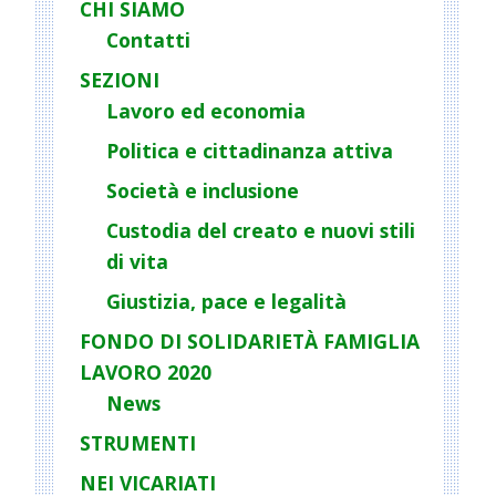
CHI SIAMO
a
Contatti
v
i
SEZIONI
g
Lavoro ed economia
a
Politica e cittadinanza attiva
t
Società e inclusione
i
o
Custodia del creato e nuovi stili
n
di vita
Giustizia, pace e legalità
FONDO DI SOLIDARIETÀ FAMIGLIA
LAVORO 2020
News
STRUMENTI
NEI VICARIATI