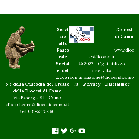
Servi
Diocesi
zio
di Como
alla
-
Pasto
www.dioc
rale
esidicomo.it
Social
© 2022 - Ogni utilizzo
e, del
riservato
Lavor
comunicazione@diocesidicomo
o e della Custodia del Creato
.it -
Privacy
-
Disclaimer
della Diocesi di Como
Via Baserga, 81 - Como
ufficiolavoro@diocesidicomo.it
tel. 031-53702.66
facebook
twitter
googleplus
You