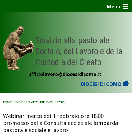
Skip
Menu
to
content
Servizio alla pastorale
Sociale, del Lavoro e della
Custodia del Creato
ufficiolavoro@diocesidicomo.it
DIOCESI DI COMO
NEWS
,
POLITICA E CITTADINANZA ATTIVA
Webinar mercoledì 1 febbraio ore 18.00
promosso dalla ​Consulta ecclesiale lombarda
pastorale sociale e lavoro