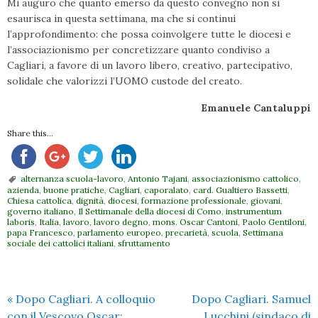
Mi auguro che quanto emerso da questo convegno non si
esaurisca in questa settimana, ma che si continui
l’approfondimento: che possa coinvolgere tutte le diocesi e
l’associazionismo per concretizzare quanto condiviso a
Cagliari, a favore di un lavoro libero, creativo, partecipativo,
solidale che valorizzi l’UOMO custode del creato.
Emanuele Cantaluppi
Share this...
alternanza scuola-lavoro
,
Antonio Tajani
,
associazionismo cattolico
,
azienda
,
buone pratiche
,
Cagliari
,
caporalato
,
card. Gualtiero Bassetti
,
Chiesa cattolica
,
dignità
,
diocesi
,
formazione professionale
,
giovani
,
governo italiano
,
Il Settimanale della diocesi di Como
,
instrumentum
laboris
,
Italia
,
lavoro
,
lavoro degno
,
mons. Oscar Cantoni
,
Paolo Gentiloni
,
papa Francesco
,
parlamento europeo
,
precarietà
,
scuola
,
Settimana
sociale dei cattolici italiani
,
sfruttamento
«
Dopo Cagliari. A colloquio
Dopo Cagliari. Samuel
con il Vescovo Oscar:
Lucchini (sindaco di