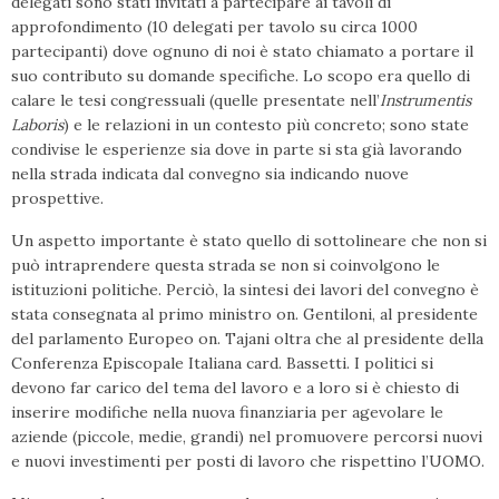
delegati sono stati invitati a partecipare ai tavoli di
approfondimento (10 delegati per tavolo su circa 1000
partecipanti) dove ognuno di noi è stato chiamato a portare il
suo contributo su domande specifiche. Lo scopo era quello di
calare le tesi congressuali (quelle presentate nell’
Instrumentis
Laboris
) e le relazioni in un contesto più concreto; sono state
condivise le esperienze sia dove in parte si sta già lavorando
nella strada indicata dal convegno sia indicando nuove
prospettive.
Un aspetto importante è stato quello di sottolineare che non si
può intraprendere questa strada se non si coinvolgono le
istituzioni politiche. Perciò, la sintesi dei lavori del convegno è
stata consegnata al primo ministro on. Gentiloni, al presidente
del parlamento Europeo on. Tajani oltra che al presidente della
Conferenza Episcopale Italiana card. Bassetti. I politici si
devono far carico del tema del lavoro e a loro si è chiesto di
inserire modifiche nella nuova finanziaria per agevolare le
aziende (piccole, medie, grandi) nel promuovere percorsi nuovi
e nuovi investimenti per posti di lavoro che rispettino l’UOMO.