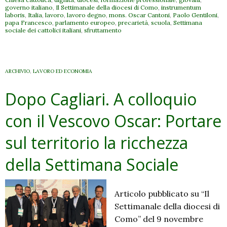
Cantaluppi
governo italiano
,
Il Settimanale della diocesi di Como
,
instrumentum
(presidente
laboris
,
Italia
,
lavoro
,
lavoro degno
,
mons. Oscar Cantoni
,
Paolo Gentiloni
,
papa Francesco
,
parlamento europeo
,
precarietà
,
scuola
,
Settimana
ACLI
sociale dei cattolici italiani
,
sfruttamento
Como):
Rimettere
al
ARCHIVIO
,
LAVORO ED ECONOMIA
centro
del
Dopo Cagliari. A colloquio
lavoro
con il Vescovo Oscar: Portare
l’uomo
sul territorio la ricchezza
della Settimana Sociale
Articolo pubblicato su “Il
Settimanale della diocesi di
Como” del 9 novembre