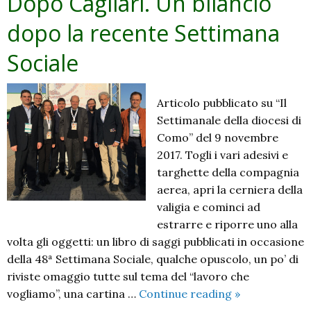
Dopo Cagliari. Un bilancio
sul
territorio
dopo la recente Settimana
la
Sociale
ricchezza
della
Settimana
Articolo pubblicato su “Il
Sociale
Settimanale della diocesi di
Como” del 9 novembre
2017. Togli i vari adesivi e
targhette della compagnia
aerea, apri la cerniera della
valigia e cominci ad
estrarre e riporre uno alla
volta gli oggetti: un libro di saggi pubblicati in occasione
della 48ª Settimana Sociale, qualche opuscolo, un po’ di
riviste omaggio tutte sul tema del “lavoro che
Dopo
vogliamo”, una cartina …
Continue reading
»
Cagliari.