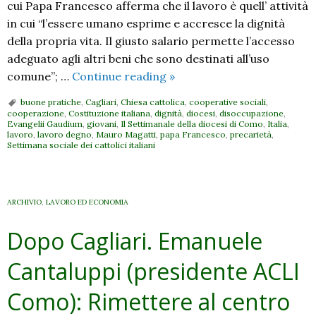
cui Papa Francesco afferma che il lavoro è quell’ attività
in cui “l’essere umano esprime e accresce la dignità
della propria vita. Il giusto salario permette l’accesso
adeguato agli altri beni che sono destinati all’uso
Dopo
comune”; …
Continue reading
»
Cagliari.
buone pratiche
,
Cagliari
,
Chiesa cattolica
,
cooperative sociali
,
Samuel
cooperazione
,
Costituzione italiana
,
dignità
,
diocesi
,
disoccupazione
,
Evangelii Gaudium
,
giovani
,
Il Settimanale della diocesi di Como
,
Italia
,
Lucchini
lavoro
,
lavoro degno
,
Mauro Magatti
,
papa Francesco
,
precarietà
,
(sindaco
Settimana sociale dei cattolici italiani
di
Gemonio):
Alla
ARCHIVIO
,
LAVORO ED ECONOMIA
ricerca
Dopo Cagliari. Emanuele
di
un
Cantaluppi (presidente ACLI
lavoro
inclusivo
Como): Rimettere al centro