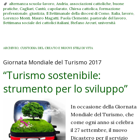
alternanza scuola-lavoro
,
Andria
,
associazioni cattoliche
,
buone
Un
pratiche
,
Cagliari
,
Cantù
,
capolarato
,
Chiesa cattolica
,
formazione
professionale
,
giustizia
,
Il Settimanale della diocesi di Como
,
Italia
,
lavoro
,
bilancio
Lorenzo Monti
,
Mauro Magatti
,
Paola Clemente
,
pastorale del lavoro
,
dopo
Settimana sociale dei cattolici italiani
,
Stefano Arcuri
,
università
la
recente
Settimana
ARCHIVIO
,
CUSTODIA DEL CREATO E NUOVI STILI DI VITA
Sociale
Giornata Mondiale del Turismo 2017
“Turismo sostenibile:
strumento per lo sviluppo”
In occasione della Giornata
Mondiale del Turismo, che
come ogni anno si celebra
il 27 settembre, il nuovo
Dicastero per il servizio