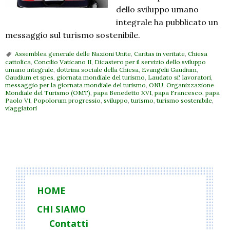
dello sviluppo umano
integrale ha pubblicato un
messaggio sul turismo sostenibile.
Assemblea generale delle Nazioni Unite
,
Caritas in veritate
,
Chiesa
cattolica
,
Concilio Vaticano II
,
Dicastero per il servizio dello sviluppo
umano integrale
,
dottrina sociale della Chiesa
,
Evangelii Gaudium
,
Gaudium et spes
,
giornata mondiale del turismo
,
Laudato si'
,
lavoratori
,
messaggio per la giornata mondiale del turismo
,
ONU
,
Organizzazione
Mondiale del Turismo (OMT)
,
papa Benedetto XVI
,
papa Francesco
,
papa
Paolo VI
,
Popolorum progressio
,
sviluppo
,
turismo
,
turismo sostenibile
,
viaggiatori
P
o
s
t
HOME
N
CHI SIAMO
a
Contatti
v