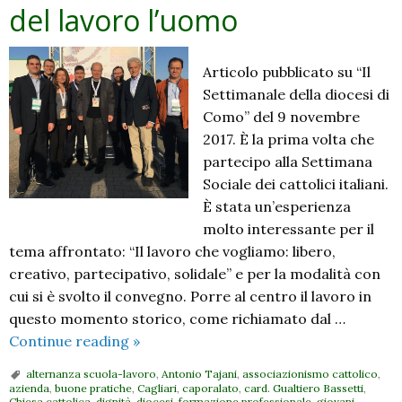
del lavoro l’uomo
Articolo pubblicato su “Il
Settimanale della diocesi di
Como” del 9 novembre
2017. È la prima volta che
partecipo alla Settimana
Sociale dei cattolici italiani.
È stata un’esperienza
molto interessante per il
tema affrontato: “Il lavoro che vogliamo: libero,
creativo, partecipativo, solidale” e per la modalità con
cui si è svolto il convegno. Porre al centro il lavoro in
questo momento storico, come richiamato dal …
Dopo
Continue reading
»
Cagliari.
alternanza scuola-lavoro
,
Antonio Tajani
,
associazionismo cattolico
,
Emanuele
azienda
,
buone pratiche
,
Cagliari
,
caporalato
,
card. Gualtiero Bassetti
,
Chiesa cattolica
,
dignità
,
diocesi
,
formazione professionale
,
giovani
,