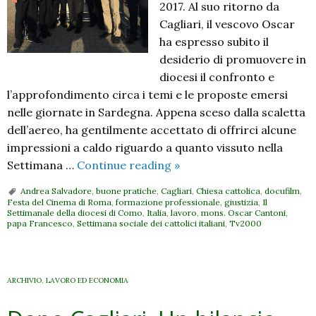
2017. Al suo ritorno da
Cagliari, il vescovo Oscar
ha espresso subito il
desiderio di promuovere in
diocesi il confronto e
l’approfondimento circa i temi e le proposte emersi
nelle giornate in Sardegna. Appena sceso dalla scaletta
dell’aereo, ha gentilmente accettato di offrirci alcune
impressioni a caldo riguardo a quanto vissuto nella
Dopo
Settimana …
Continue reading
»
Cagliari.
Andrea Salvadore
,
buone pratiche
,
Cagliari
,
Chiesa cattolica
,
docufilm
,
A
Festa del Cinema di Roma
,
formazione professionale
,
giustizia
,
Il
Settimanale della diocesi di Como
,
Italia
,
lavoro
,
mons. Oscar Cantoni
,
colloquio
papa Francesco
,
Settimana sociale dei cattolici italiani
,
Tv2000
con
il
Vescovo
ARCHIVIO
,
LAVORO ED ECONOMIA
Oscar:
Portare