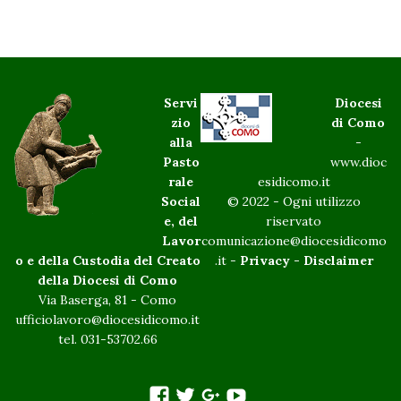
Servi
Diocesi
zio
di Como
alla
-
Pasto
www.dioc
rale
esidicomo.it
Social
© 2022 - Ogni utilizzo
e, del
riservato
Lavor
comunicazione@diocesidicomo
o e della Custodia del Creato
.it -
Privacy
-
Disclaimer
della Diocesi di Como
Via Baserga, 81 - Como
ufficiolavoro@diocesidicomo.it
tel. 031-53702.66