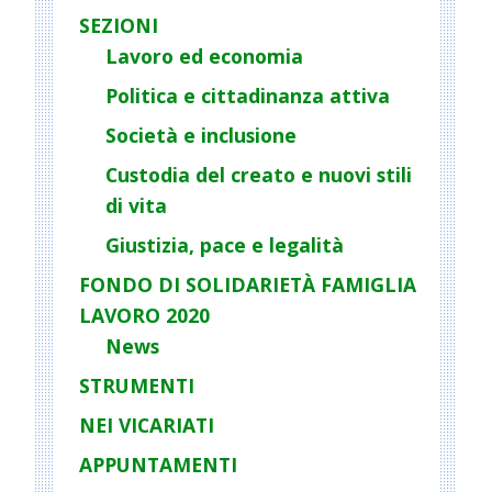
i
SEZIONI
g
Lavoro ed economia
a
Politica e cittadinanza attiva
t
Società e inclusione
i
o
Custodia del creato e nuovi stili
n
di vita
Giustizia, pace e legalità
FONDO DI SOLIDARIETÀ FAMIGLIA
LAVORO 2020
News
STRUMENTI
NEI VICARIATI
APPUNTAMENTI