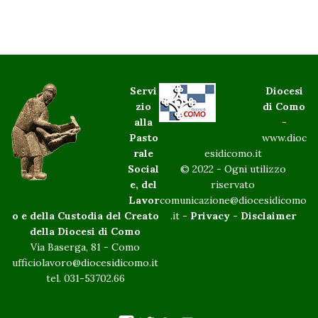
Servi
Diocesi
zio
di Como
alla
-
Pasto
www.dioc
rale
esidicomo.it
Social
© 2022 - Ogni utilizzo
e, del
riservato
Lavor
comunicazione@diocesidicomo
o e della Custodia del Creato
.it -
Privacy
-
Disclaimer
della Diocesi di Como
Via Baserga, 81 - Como
ufficiolavoro@diocesidicomo.it
tel. 031-53702.66