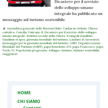
Dicastero per il servizio
dello sviluppo umano
integrale ha pubblicato un
messaggio sul turismo sostenibile.
Assemblea generale delle Nazioni Unite
,
Caritas in veritate
,
Chiesa
cattolica
,
Concilio Vaticano II
,
Dicastero per il servizio dello sviluppo
umano integrale
,
dottrina sociale della Chiesa
,
Evangelii Gaudium
,
Gaudium et spes
,
giornata mondiale del turismo
,
Laudato si'
,
lavoratori
,
messaggio per la giornata mondiale del turismo
,
ONU
,
Organizzazione
Mondiale del Turismo (OMT)
,
papa Benedetto XVI
,
papa Francesco
,
papa
Paolo VI
,
Popolorum progressio
,
sviluppo
,
turismo
,
turismo sostenibile
,
viaggiatori
P
o
s
t
HOME
N
CHI SIAMO
a
Contatti