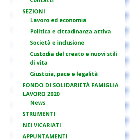
v
i
SEZIONI
g
Lavoro ed economia
a
Politica e cittadinanza attiva
t
Società e inclusione
i
o
Custodia del creato e nuovi stili
n
di vita
Giustizia, pace e legalità
FONDO DI SOLIDARIETÀ FAMIGLIA
LAVORO 2020
News
STRUMENTI
NEI VICARIATI
APPUNTAMENTI