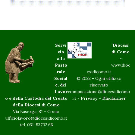
Servi
Diocesi
zio
di Como
alla
-
Pasto
www.dioc
rale
esidicomo.it
Social
© 2022 - Ogni utilizzo
e, del
riservato
Lavor
comunicazione@diocesidicomo
o e della Custodia del Creato
.it -
Privacy
-
Disclaimer
della Diocesi di Como
Via Baserga, 81 - Como
ufficiolavoro@diocesidicomo.it
tel. 031-53702.66