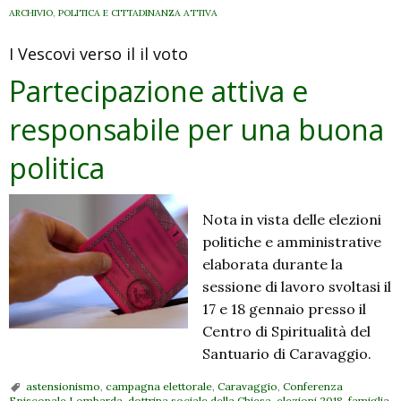
ARCHIVIO
,
POLITICA E CITTADINANZA ATTIVA
I Vescovi verso il il voto
Partecipazione attiva e
responsabile per una buona
politica
Nota in vista delle elezioni
politiche e amministrative
elaborata durante la
sessione di lavoro svoltasi il
17 e 18 gennaio presso il
Centro di Spiritualità del
Santuario di Caravaggio.
astensionismo
,
campagna elettorale
,
Caravaggio
,
Conferenza
Episcopale Lombarda
,
dottrina sociale della Chiesa
,
elezioni 2018
,
famiglia
,