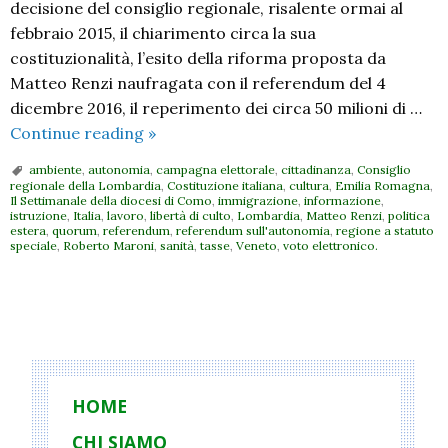
decisione del consiglio regionale, risalente ormai al
febbraio 2015, il chiarimento circa la sua
costituzionalità, l’esito della riforma proposta da
Matteo Renzi naufragata con il referendum del 4
dicembre 2016, il reperimento dei circa 50 milioni di …
Cosa
Continue reading
»
è
ambiente
,
autonomia
,
campagna elettorale
,
cittadinanza
,
Consiglio
e
regionale della Lombardia
,
Costituzione italiana
,
cultura
,
Emilia Romagna
,
Il Settimanale della diocesi di Como
,
immigrazione
,
informazione
,
cosa
istruzione
,
Italia
,
lavoro
,
libertà di culto
,
Lombardia
,
Matteo Renzi
,
politica
non
estera
,
quorum
,
referendum
,
referendum sull'autonomia
,
regione a statuto
speciale
,
Roberto Maroni
,
sanità
,
tasse
,
Veneto
,
voto elettronico.
è
il
referendum
P
del
o
22 ottobre
s
t
HOME
N
CHI SIAMO