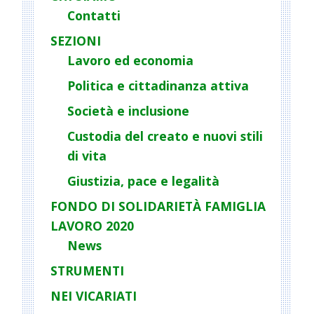
a
Contatti
v
i
SEZIONI
g
Lavoro ed economia
a
Politica e cittadinanza attiva
t
Società e inclusione
i
o
Custodia del creato e nuovi stili
n
di vita
Giustizia, pace e legalità
FONDO DI SOLIDARIETÀ FAMIGLIA
LAVORO 2020
News
STRUMENTI
NEI VICARIATI