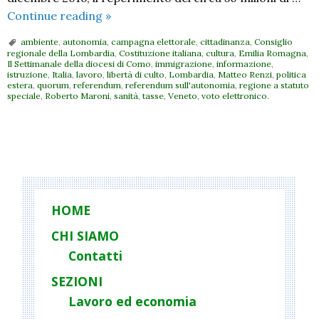
Cosa
Continue reading
»
è
ambiente
,
autonomia
,
campagna elettorale
,
cittadinanza
,
Consiglio
e
regionale della Lombardia
,
Costituzione italiana
,
cultura
,
Emilia Romagna
,
Il Settimanale della diocesi di Como
,
immigrazione
,
informazione
,
cosa
istruzione
,
Italia
,
lavoro
,
libertà di culto
,
Lombardia
,
Matteo Renzi
,
politica
non
estera
,
quorum
,
referendum
,
referendum sull'autonomia
,
regione a statuto
speciale
,
Roberto Maroni
,
sanità
,
tasse
,
Veneto
,
voto elettronico.
è
il
referendum
P
del
o
22 ottobre
s
t
HOME
N
CHI SIAMO
a
Contatti
v
i
SEZIONI
g
Lavoro ed economia
a