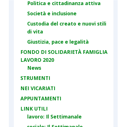
Politica e cittadinanza attiva
t
Società e inclusione
i
o
Custodia del creato e nuovi stili
n
di vita
Giustizia, pace e legalità
FONDO DI SOLIDARIETÀ FAMIGLIA
LAVORO 2020
News
STRUMENTI
NEI VICARIATI
APPUNTAMENTI
LINK UTILI
lavoro: Il Settimanale
sociale: Il Settimanale