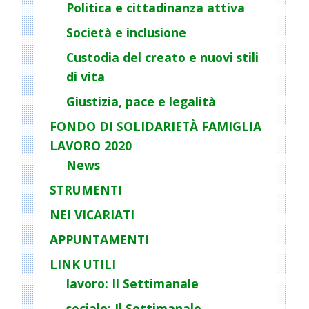
Politica e cittadinanza attiva
t
Società e inclusione
i
o
Custodia del creato e nuovi stili
n
di vita
Giustizia, pace e legalità
FONDO DI SOLIDARIETÀ FAMIGLIA
LAVORO 2020
News
STRUMENTI
NEI VICARIATI
APPUNTAMENTI
LINK UTILI
lavoro: Il Settimanale
sociale: Il Settimanale