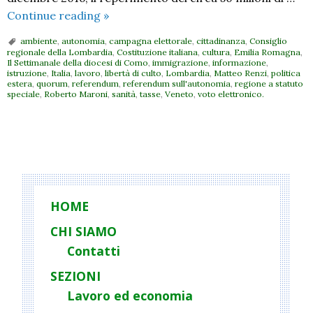
Cosa
Continue reading
»
è
ambiente
,
autonomia
,
campagna elettorale
,
cittadinanza
,
Consiglio
e
regionale della Lombardia
,
Costituzione italiana
,
cultura
,
Emilia Romagna
,
Il Settimanale della diocesi di Como
,
immigrazione
,
informazione
,
cosa
istruzione
,
Italia
,
lavoro
,
libertà di culto
,
Lombardia
,
Matteo Renzi
,
politica
non
estera
,
quorum
,
referendum
,
referendum sull'autonomia
,
regione a statuto
speciale
,
Roberto Maroni
,
sanità
,
tasse
,
Veneto
,
voto elettronico.
è
il
referendum
P
del
o
22 ottobre
s
t
HOME
N
CHI SIAMO
a
Contatti
v
i
SEZIONI
g
Lavoro ed economia
a