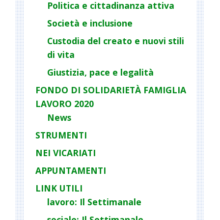
Politica e cittadinanza attiva
t
Società e inclusione
i
o
Custodia del creato e nuovi stili
n
di vita
Giustizia, pace e legalità
FONDO DI SOLIDARIETÀ FAMIGLIA
LAVORO 2020
News
STRUMENTI
NEI VICARIATI
APPUNTAMENTI
LINK UTILI
lavoro: Il Settimanale
sociale: Il Settimanale