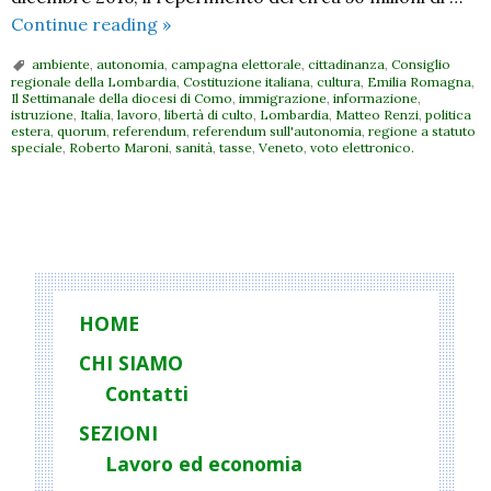
Cosa
Continue reading
»
è
ambiente
,
autonomia
,
campagna elettorale
,
cittadinanza
,
Consiglio
e
regionale della Lombardia
,
Costituzione italiana
,
cultura
,
Emilia Romagna
,
Il Settimanale della diocesi di Como
,
immigrazione
,
informazione
,
cosa
istruzione
,
Italia
,
lavoro
,
libertà di culto
,
Lombardia
,
Matteo Renzi
,
politica
non
estera
,
quorum
,
referendum
,
referendum sull'autonomia
,
regione a statuto
speciale
,
Roberto Maroni
,
sanità
,
tasse
,
Veneto
,
voto elettronico.
è
il
referendum
P
del
o
22 ottobre
s
t
HOME
N
CHI SIAMO
a
Contatti
v
i
SEZIONI
g
Lavoro ed economia
a