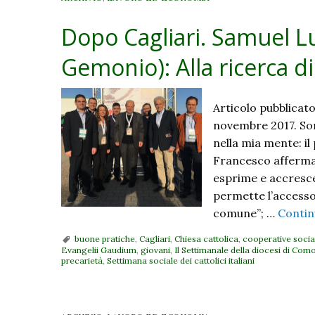
Dopo Cagliari. Samuel Lu
Gemonio): Alla ricerca di
Articolo pubblicato
novembre 2017. Son
nella mia mente: il
Francesco afferma c
esprime e accresce 
permette l’accesso 
comune”; …
Contin
buone pratiche
,
Cagliari
,
Chiesa cattolica
,
cooperative socia
Evangelii Gaudium
,
giovani
,
Il Settimanale della diocesi di Com
precarietà
,
Settimana sociale dei cattolici italiani