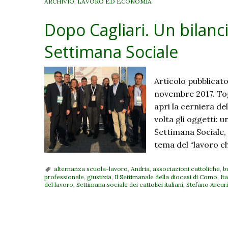
ARCHIVIO
,
LAVORO ED ECONOMIA
Dopo Cagliari. Un bilanc
Settimana Sociale
Articolo pubblicato
novembre 2017. Togl
apri la cerniera de
volta gli oggetti: u
Settimana Sociale, 
tema del “lavoro c
alternanza scuola-lavoro
,
Andria
,
associazioni cattoliche
,
b
professionale
,
giustizia
,
Il Settimanale della diocesi di Como
,
Ita
del lavoro
,
Settimana sociale dei cattolici italiani
,
Stefano Arcuri