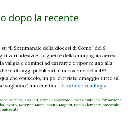
Gemonio):
Alla
io dopo la recente
ricerca
di
un
lavoro
inclusivo
 su “Il Settimanale della diocesi di Como” del 9
i i vari adesivi e targhette della compagnia aerea,
lla valigia e cominci ad estrarre e riporre uno alla
n libro di saggi pubblicati in occasione della 48ª
qualche opuscolo, un po’ di riviste omaggio tutte sul
Dopo
he vogliamo”, una cartina …
Continue reading
»
Cagliari.
Un
uone pratiche
,
Cagliari
,
Cantù
,
capolarato
,
Chiesa cattolica
,
formazione
lia
,
lavoro
,
Lorenzo Monti
,
Mauro Magatti
,
Paola Clemente
,
pastorale
bilancio
,
università
dopo
la
recente