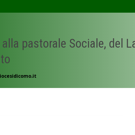
 alla pastorale Sociale, del 
ato
iocesidicomo.it