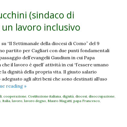
cchini (sindaco di
 un lavoro inclusivo
 su “Il Settimanale della diocesi di Como” del 9
o partito per Cagliari con due punti fondamentali
 passaggio dell’evangelii Gaudium in cui Papa
he il lavoro è quell’ attività in cui “l’essere umano
la dignità della propria vita. Il giusto salario
adeguato agli altri beni che sono destinati all’uso
Dopo
ue reading
»
Cagliari.
li
,
cooperazione
,
Costituzione italiana
,
dignità
,
diocesi
,
disoccupazione
,
Samuel
o
,
Italia
,
lavoro
,
lavoro degno
,
Mauro Magatti
,
papa Francesco
,
Lucchini
(sindaco
di