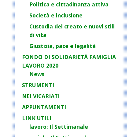
a
Politica e cittadinanza attiva
t
Società e inclusione
i
o
Custodia del creato e nuovi stili
n
di vita
Giustizia, pace e legalità
FONDO DI SOLIDARIETÀ FAMIGLIA
LAVORO 2020
News
STRUMENTI
NEI VICARIATI
APPUNTAMENTI
LINK UTILI
lavoro: Il Settimanale