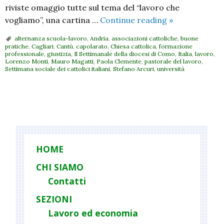
riviste omaggio tutte sul tema del “lavoro che
Dopo
vogliamo”, una cartina …
Continue reading
»
Cagliari.
alternanza scuola-lavoro
,
Andria
,
associazioni cattoliche
,
buone
Un
pratiche
,
Cagliari
,
Cantù
,
capolarato
,
Chiesa cattolica
,
formazione
professionale
,
giustizia
,
Il Settimanale della diocesi di Como
,
Italia
,
lavoro
,
bilancio
Lorenzo Monti
,
Mauro Magatti
,
Paola Clemente
,
pastorale del lavoro
,
dopo
Settimana sociale dei cattolici italiani
,
Stefano Arcuri
,
università
la
recente
P
Settimana
Sociale
o
s
t
HOME
N
CHI SIAMO
a
Contatti
v
i
SEZIONI
g
Lavoro ed economia