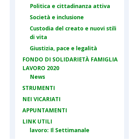
a
Politica e cittadinanza attiva
t
Società e inclusione
i
o
Custodia del creato e nuovi stili
n
di vita
Giustizia, pace e legalità
FONDO DI SOLIDARIETÀ FAMIGLIA
LAVORO 2020
News
STRUMENTI
NEI VICARIATI
APPUNTAMENTI
LINK UTILI
lavoro: Il Settimanale