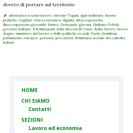
dovere di portare sul territorio.
alternanza scuola-lavoro
,
Antonio Tajani
,
apprendistato
,
buone
pratiche
,
Cagliari
,
crisi economica
,
dignità
,
disoccupazione
,
disoccupazione giovanile
,
futuro
,
Germania
,
giovani
,
Giuliano Poletti
,
governo italiano
,
Il Settimanale della diocesi di Como
,
Italia
,
lavoro
,
lavoro
degno
,
ministero del lavoro e delle politiche sociali
,
Paolo Gentiloni
,
parlamento europeo
,
persona
,
precarietà
,
Settimana sociale dei cattolici
italiani
P
o
s
t
HOME
N
CHI SIAMO
a
Contatti
v
i
SEZIONI
g
Lavoro ed economia