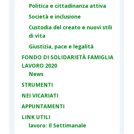
a
Politica e cittadinanza attiva
t
Società e inclusione
i
o
Custodia del creato e nuovi stili
n
di vita
Giustizia, pace e legalità
FONDO DI SOLIDARIETÀ FAMIGLIA
LAVORO 2020
News
STRUMENTI
NEI VICARIATI
APPUNTAMENTI
LINK UTILI
lavoro: Il Settimanale