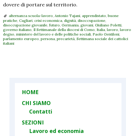
dovere di portare sul territorio.
alternanza scuola-lavoro
,
Antonio Tajani
,
apprendistato
,
buone
pratiche
,
Cagliari
,
crisi economica
,
dignità
,
disoccupazione
,
disoccupazione giovanile
,
futuro
,
Germania
,
giovani
,
Giuliano Poletti
,
governo italiano
,
Il Settimanale della diocesi di Como
,
Italia
,
lavoro
,
lavoro
degno
,
ministero del lavoro e delle politiche sociali
,
Paolo Gentiloni
,
parlamento europeo
,
persona
,
precarietà
,
Settimana sociale dei cattolici
italiani
P
o
s
t
HOME
N
CHI SIAMO
a
Contatti
v
i
SEZIONI
g
Lavoro ed economia