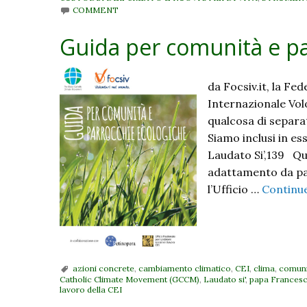
COMMENT
Guida per comunità e pa
da Focsiv.it, la Fe
Internazionale Vo
qual­cosa di separ
Siamo inclusi in e
Laudato Si’,139 Que
adattamento da par
l’Ufficio …
Continu
azioni concrete
,
cambiamento climatico
,
CEI
,
clima
,
comuni
Catholic Climate Movement (GCCM)
,
Laudato si'
,
papa Frances
lavoro della CEI