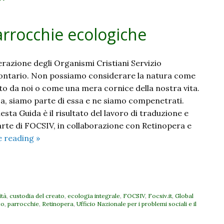
rrocchie ecologiche
derazione degli Organismi Cristiani Servizio
lontario. Non possiamo considerare la natura come
ato da noi o come una mera cornice della nostra vita.
ssa, siamo parte di essa e ne siamo compenetrati.
sta Guida è il risultato del lavoro di traduzione e
te di FOCSIV, in collaborazione con Retinopera e
Guida
e reading
»
per
comunità
e
parrocchie
tà
,
custodia del creato
,
ecologia integrale
,
FOCSIV
,
Focsiv.it
,
Global
ecologiche
co
,
parrocchie
,
Retinopera
,
Ufficio Nazionale per i problemi sociali e il