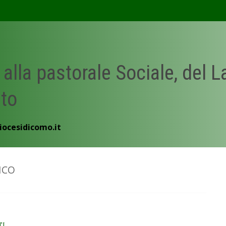
 alla pastorale Sociale, del 
ato
iocesidicomo.it
ICO
TI