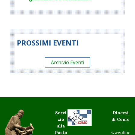
PROSSIMI EVENTI
Archivio Eventi
Servi
Diocesi
zio
di Como
alla
-
Pasto
www.dioc