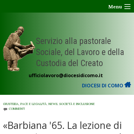
Skip
Menu
to
content
Servizio alla pastorale
Sociale, del Lavoro e della
Custodia del Creato
ufficiolavoro@diocesidicomo.it
DIOCESI DI COMO
GIUSTIZIA, PACE E LEGALITÀ
,
NEWS
,
SOCIETÀ E INCLUSIONE
COMMENT
«Barbiana '65. La lezione di