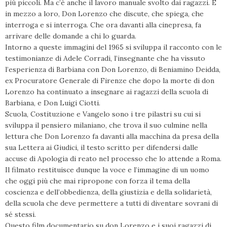
più piccoli. Ma c’è anche il lavoro manuale svolto dai ragazzi. E
in mezzo a loro, Don Lorenzo che discute, che spiega, che
interroga e si interroga. Che ora davanti alla cinepresa, fa
arrivare delle domande a chi lo guarda.
Intorno a queste immagini del 1965 si sviluppa il racconto con le
testimonianze di Adele Corradi, l’insegnante che ha vissuto
l’esperienza di Barbiana con Don Lorenzo, di Beniamino Deidda,
ex Procuratore Generale di Firenze che dopo la morte di don
Lorenzo ha continuato a insegnare ai ragazzi della scuola di
Barbiana, e Don Luigi Ciotti.
Scuola, Costituzione e Vangelo sono i tre pilastri su cui si
sviluppa il pensiero milaniano, che trova il suo culmine nella
lettura che Don Lorenzo fa davanti alla macchina da presa della
sua Lettera ai Giudici, il testo scritto per difendersi dalle
accuse di Apologia di reato nel processo che lo attende a Roma.
Il filmato restituisce dunque la voce e l’immagine di un uomo
che oggi più che mai ripropone con forza il tema della
coscienza e dell’obbedienza, della giustizia e della solidarietà,
della scuola che deve permettere a tutti di diventare sovrani di
sé stessi.
Questo film documentario su don Lorenzo e i suoi ragazzi di