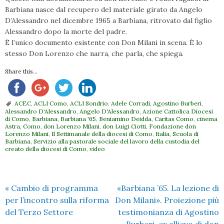
Barbiana nasce dal recupero del materiale girato da Angelo
D’Alessandro nel dicembre 1965 a Barbiana, ritrovato dal figlio
Alessandro dopo la morte del padre.
È l’unico documento esistente con Don Milani in scena. È lo
stesso Don Lorenzo che narra, che parla, che spiega.
Share this...
ACEC
,
ACLI Como
,
ACLI Sondrio
,
Adele Corradi
,
Agostino Burberi
,
Alessandro D'Alessandro
,
Angelo D'Alessandro
,
Azione Cattolica Diocesi
di Como
,
Barbiana
,
Barbiana '65
,
Beniamino Deidda
,
Caritas Como
,
cinema
Astra
,
Como
,
don Lorenzo Milani
,
don Luigi Ciotti
,
Fondazione don
Lorenzo Milani
,
Il Settimanale della diocesi di Como
,
Italia
,
Scuola di
Barbiana
,
Servizio alla pastorale sociale del lavoro della custodia del
creato della diocesi di Como
,
video
«
Cambio di programma
«Barbiana ’65. La lezione di
per l’incontro sulla riforma
Don Milani». Proiezione più
del Terzo Settore
testimonianza di Agostino