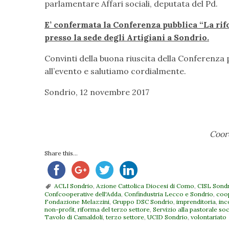
parlamentare Affari sociali, deputata del Pd.
E’
confermata la Conferenza pubblica “La rifo
presso la sede degli Artigiani a Sondrio.
Convinti della buona riuscita della Conferenza 
all’evento e salutiamo cordialmente.
Sondrio, 12 novembre 2017
Coor
Share this...
ACLI Sondrio
,
Azione Cattolica Diocesi di Como
,
CISL Sond
Confcooperative dell'Adda
,
Confindustria Lecco e Sondrio
,
coo
Fondazione Melazzini
,
Gruppo DSC Sondrio
,
imprenditoria
,
inc
non-profit
,
riforma del terzo settore
,
Servizio alla pastorale so
Tavolo di Camaldoli
,
terzo settore
,
UCID Sondrio
,
volontariato