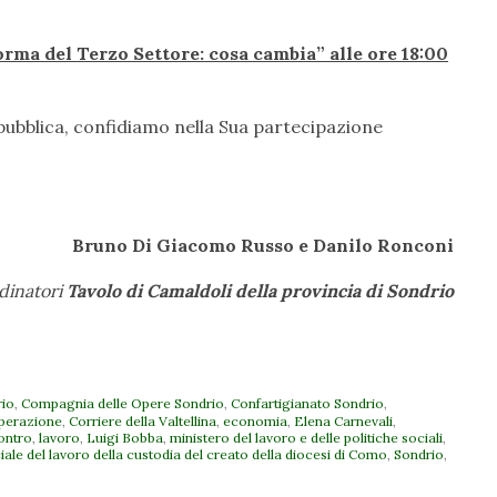
rma del Terzo Settore: cosa cambia” alle ore 18:00
pubblica, confidiamo nella Sua partecipazione
Bruno Di Giacomo Russo e Danilo Ronconi
dinatori
Tavolo di Camaldoli della provincia di Sondrio
rio
,
Compagnia delle Opere Sondrio
,
Confartigianato Sondrio
,
perazione
,
Corriere della Valtellina
,
economia
,
Elena Carnevali
,
ontro
,
lavoro
,
Luigi Bobba
,
ministero del lavoro e delle politiche sociali
,
ciale del lavoro della custodia del creato della diocesi di Como
,
Sondrio
,