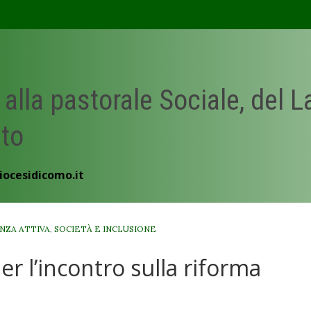
 alla pastorale Sociale, del 
ato
iocesidicomo.it
NZA ATTIVA
,
SOCIETÀ E INCLUSIONE
 l’incontro sulla riforma