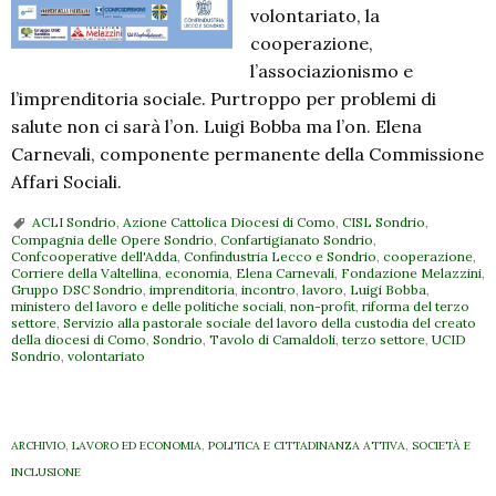
volontariato, la
cooperazione,
l’associazionismo e
l’imprenditoria sociale. Purtroppo per problemi di
salute non ci sarà l’on. Luigi Bobba ma l’on. Elena
Carnevali, componente permanente della Commissione
Affari Sociali.
ACLI Sondrio
,
Azione Cattolica Diocesi di Como
,
CISL Sondrio
,
Compagnia delle Opere Sondrio
,
Confartigianato Sondrio
,
Confcooperative dell'Adda
,
Confindustria Lecco e Sondrio
,
cooperazione
,
Corriere della Valtellina
,
economia
,
Elena Carnevali
,
Fondazione Melazzini
,
Gruppo DSC Sondrio
,
imprenditoria
,
incontro
,
lavoro
,
Luigi Bobba
,
ministero del lavoro e delle politiche sociali
,
non-profit
,
riforma del terzo
settore
,
Servizio alla pastorale sociale del lavoro della custodia del creato
della diocesi di Como
,
Sondrio
,
Tavolo di Camaldoli
,
terzo settore
,
UCID
Sondrio
,
volontariato
ARCHIVIO
,
LAVORO ED ECONOMIA
,
POLITICA E CITTADINANZA ATTIVA
,
SOCIETÀ E
INCLUSIONE