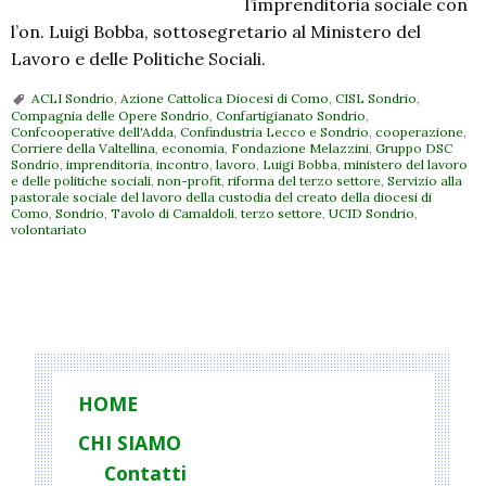
l’imprenditoria sociale con
l’on. Luigi Bobba, sottosegretario al Ministero del
Lavoro e delle Politiche Sociali.
ACLI Sondrio
,
Azione Cattolica Diocesi di Como
,
CISL Sondrio
,
Compagnia delle Opere Sondrio
,
Confartigianato Sondrio
,
Confcooperative dell'Adda
,
Confindustria Lecco e Sondrio
,
cooperazione
,
Corriere della Valtellina
,
economia
,
Fondazione Melazzini
,
Gruppo DSC
Sondrio
,
imprenditoria
,
incontro
,
lavoro
,
Luigi Bobba
,
ministero del lavoro
e delle politiche sociali
,
non-profit
,
riforma del terzo settore
,
Servizio alla
pastorale sociale del lavoro della custodia del creato della diocesi di
Como
,
Sondrio
,
Tavolo di Camaldoli
,
terzo settore
,
UCID Sondrio
,
volontariato
P
o
s
t
HOME
N
CHI SIAMO
a
Contatti
v