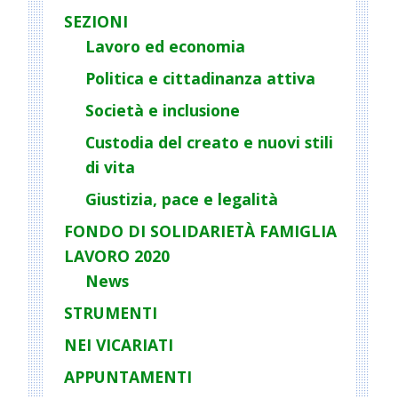
i
SEZIONI
g
Lavoro ed economia
a
Politica e cittadinanza attiva
t
Società e inclusione
i
o
Custodia del creato e nuovi stili
n
di vita
Giustizia, pace e legalità
FONDO DI SOLIDARIETÀ FAMIGLIA
LAVORO 2020
News
STRUMENTI
NEI VICARIATI
APPUNTAMENTI