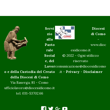
Servi
Diocesi
zio
di Como
alla
-
Pasto
www.dioc
rale
esidicomo.it
Social
© 2022 - Ogni utilizzo
e, del
riservato
Lavor
comunicazione@diocesidicomo
o e della Custodia del Creato
.it -
Privacy
-
Disclaimer
della Diocesi di Como
Via Baserga, 81 - Como
ufficiolavoro@diocesidicomo.it
tel. 031-53702.66