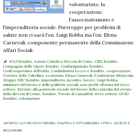
volontariato, la
cooperazione,
l’associazionismo e
l’imprenditoria sociale. Purtroppo per problemi di
salute non ci sarà l’on. Luigi Bobba ma l’on. Elena
Carnevali, componente permanente della Commissione
Affari Sociali.
ACLI Sondrio
,
Azione Cattolica Diocesi di Como
,
CISL Sondrio
,
Compagnia delle Opere Sondrio
,
Confartigianato Sondrio
,
Confcooperative dell'Adda
,
Confindustria Lecco e Sondrio
,
cooperazione
,
Corriere della Valtellina
,
economia
,
Elena Carnevali
,
Fondazione Melazzini
,
Gruppo DSC Sondrio
,
imprenditoria
,
incontro
,
lavoro
,
Luigi Bobba
,
ministero del lavoro e delle politiche sociali
,
non-profit
,
riforma del terzo
settore
,
Servizio alla pastorale sociale del lavoro della custodia del creato
della diocesi di Como
,
Sondrio
,
Tavolo di Camaldoli
,
terzo settore
,
UCID
Sondrio
,
volontariato
ARCHIVIO
,
LAVORO ED ECONOMIA
,
POLITICA E CITTADINANZA ATTIVA
,
SOCIETÀ E
INCLUSIONE