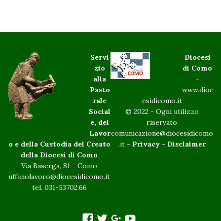
Servi
Diocesi
zio
di Como
alla
-
Pasto
www.dioc
rale
esidicomo.it
Social
© 2022 - Ogni utilizzo
e, del
riservato
Lavor
comunicazione@diocesidicomo
o e della Custodia del Creato
.it -
Privacy
-
Disclaimer
della Diocesi di Como
Via Baserga, 81 - Como
ufficiolavoro@diocesidicomo.it
tel. 031-53702.66