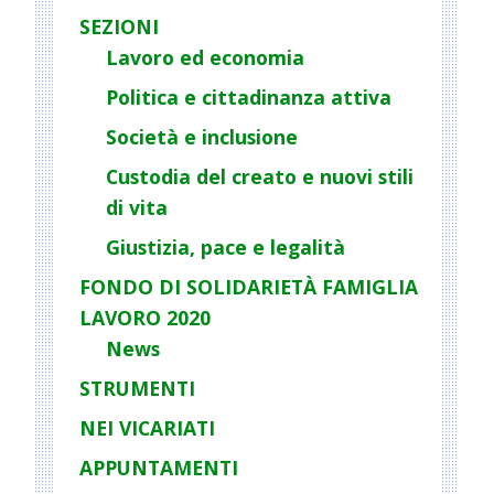
i
SEZIONI
g
Lavoro ed economia
a
Politica e cittadinanza attiva
t
Società e inclusione
i
o
Custodia del creato e nuovi stili
n
di vita
Giustizia, pace e legalità
FONDO DI SOLIDARIETÀ FAMIGLIA
LAVORO 2020
News
STRUMENTI
NEI VICARIATI
APPUNTAMENTI