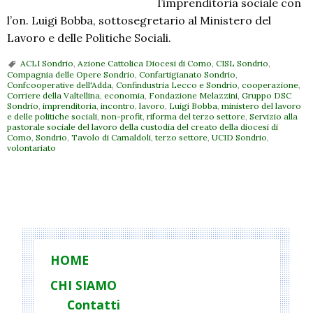
l’imprenditoria sociale con
l’on. Luigi Bobba, sottosegretario al Ministero del
Lavoro e delle Politiche Sociali.
ACLI Sondrio
,
Azione Cattolica Diocesi di Como
,
CISL Sondrio
,
Compagnia delle Opere Sondrio
,
Confartigianato Sondrio
,
Confcooperative dell'Adda
,
Confindustria Lecco e Sondrio
,
cooperazione
,
Corriere della Valtellina
,
economia
,
Fondazione Melazzini
,
Gruppo DSC
Sondrio
,
imprenditoria
,
incontro
,
lavoro
,
Luigi Bobba
,
ministero del lavoro
e delle politiche sociali
,
non-profit
,
riforma del terzo settore
,
Servizio alla
pastorale sociale del lavoro della custodia del creato della diocesi di
Como
,
Sondrio
,
Tavolo di Camaldoli
,
terzo settore
,
UCID Sondrio
,
volontariato
P
o
s
t
HOME
N
CHI SIAMO
a
Contatti
v