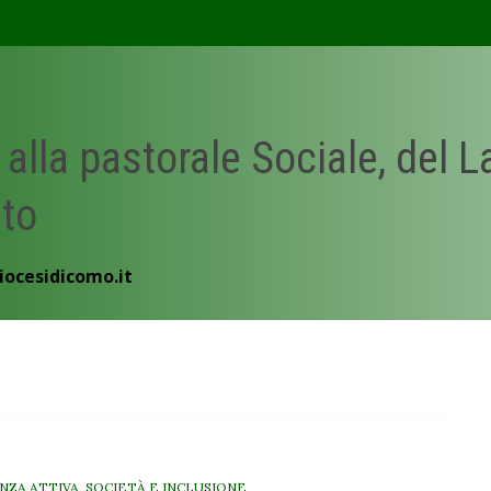
 alla pastorale Sociale, del 
ato
iocesidicomo.it
NZA ATTIVA
,
SOCIETÀ E INCLUSIONE