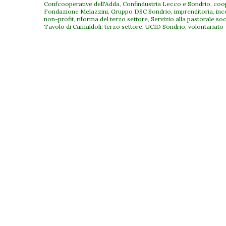
Confcooperative dell'Adda
,
Confindustria Lecco e Sondrio
,
coo
Fondazione Melazzini
,
Gruppo DSC Sondrio
,
imprenditoria
,
inc
non-profit
,
riforma del terzo settore
,
Servizio alla pastorale so
Tavolo di Camaldoli
,
terzo settore
,
UCID Sondrio
,
volontariato
P
o
s
t
N
a
v
i