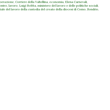
perazione
,
Corriere della Valtellina
,
economia
,
Elena Carnevali
,
ontro
,
lavoro
,
Luigi Bobba
,
ministero del lavoro e delle politiche sociali
,
ciale del lavoro della custodia del creato della diocesi di Como
,
Sondrio
,