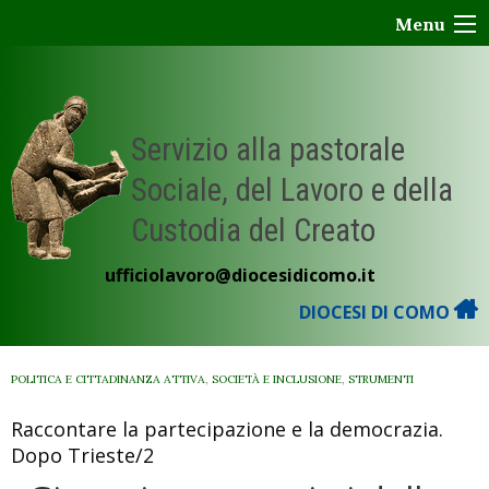
Skip
Menu
to
content
Servizio alla pastorale
Sociale, del Lavoro e della
Custodia del Creato
ufficiolavoro@diocesidicomo.it
DIOCESI DI COMO
POLITICA E CITTADINANZA ATTIVA
,
SOCIETÀ E INCLUSIONE
,
STRUMENTI
Raccontare la partecipazione e la democrazia.
Dopo Trieste/2