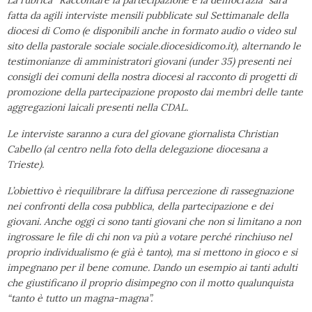
La rubrica “Raccontare la partecipazione e la democrazia” sarà
fatta da agili interviste mensili pubblicate sul Settimanale della
diocesi di Como (e disponibili anche in formato audio o video sul
sito della pastorale sociale sociale.diocesidicomo.it), alternando le
testimonianze di amministratori giovani (under 35) presenti nei
consigli dei comuni della nostra diocesi al racconto di progetti di
promozione della partecipazione proposto dai membri delle tante
aggregazioni laicali presenti nella CDAL.
Le interviste saranno a cura del giovane giornalista Christian
Cabello (al centro nella foto della delegazione diocesana a
Trieste).
L’obiettivo è riequilibrare la diffusa percezione di rassegnazione
nei confronti della cosa pubblica, della partecipazione e dei
giovani. Anche oggi ci sono tanti giovani che non si limitano a non
ingrossare le file di chi non va più a votare perché rinchiuso nel
proprio individualismo (e già è tanto), ma si mettono in gioco e si
impegnano per il bene comune. Dando un esempio ai tanti adulti
che giustificano il proprio disimpegno con il motto qualunquista
“tanto è tutto un magna-magna”.