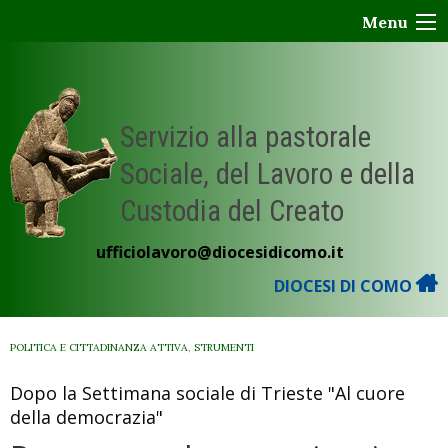
Skip
Menu
to
content
Servizio alla pastorale
Sociale, del Lavoro e della
Custodia del Creato
ufficiolavoro@diocesidicomo.it
DIOCESI DI COMO
POLITICA E CITTADINANZA ATTIVA
,
STRUMENTI
Dopo la Settimana sociale di Trieste "Al cuore
della democrazia"