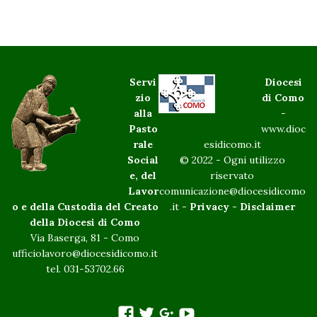
Servi
Diocesi
zio
di Como
alla
-
Pasto
www.dioc
rale
esidicomo.it
Social
© 2022 - Ogni utilizzo
e, del
riservato
Lavor
comunicazione@diocesidicomo
o e della Custodia del Creato
.it -
Privacy
-
Disclaimer
della Diocesi di Como
Via Baserga, 81 - Como
ufficiolavoro@diocesidicomo.it
tel. 031-53702.66