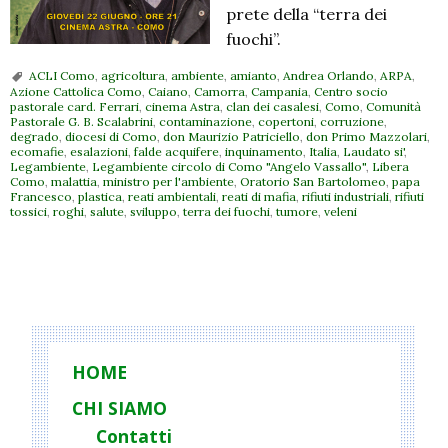
prete della “terra dei
fuochi”.
ACLI Como
,
agricoltura
,
ambiente
,
amianto
,
Andrea Orlando
,
ARPA
,
Azione Cattolica Como
,
Caiano
,
Camorra
,
Campania
,
Centro socio
pastorale card. Ferrari
,
cinema Astra
,
clan dei casalesi
,
Como
,
Comunità
Pastorale G. B. Scalabrini
,
contaminazione
,
copertoni
,
corruzione
,
degrado
,
diocesi di Como
,
don Maurizio Patriciello
,
don Primo Mazzolari
,
ecomafie
,
esalazioni
,
falde acquifere
,
inquinamento
,
Italia
,
Laudato si'
,
Legambiente
,
Legambiente circolo di Como "Angelo Vassallo"
,
Libera
Como
,
malattia
,
ministro per l'ambiente
,
Oratorio San Bartolomeo
,
papa
Francesco
,
plastica
,
reati ambientali
,
reati di mafia
,
rifiuti industriali
,
rifiuti
tossici
,
roghi
,
salute
,
sviluppo
,
terra dei fuochi
,
tumore
,
veleni
P
o
s
t
HOME
N
CHI SIAMO
a
Contatti
v