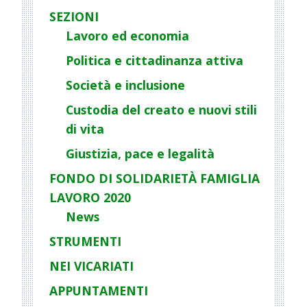
i
SEZIONI
g
Lavoro ed economia
a
Politica e cittadinanza attiva
t
Società e inclusione
i
o
Custodia del creato e nuovi stili
n
di vita
Giustizia, pace e legalità
FONDO DI SOLIDARIETÀ FAMIGLIA
LAVORO 2020
News
STRUMENTI
NEI VICARIATI
APPUNTAMENTI