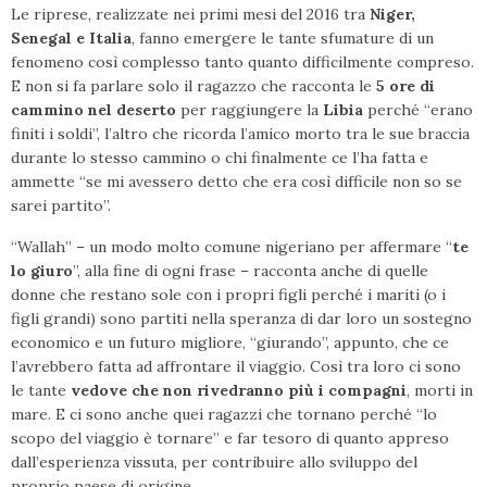
Le riprese, realizzate nei primi mesi del 2016 tra
Niger,
Senegal e Italia
, fanno emergere le tante sfumature di un
fenomeno così complesso tanto quanto difficilmente compreso.
E non si fa parlare solo il ragazzo che racconta le
5 ore di
cammino nel deserto
per raggiungere la
Libia
perché “erano
finiti i soldi”, l’altro che ricorda l’amico morto tra le sue braccia
durante lo stesso cammino o chi finalmente ce l’ha fatta e
ammette “se mi avessero detto che era così difficile non so se
sarei partito”.
“Wallah” – un modo molto comune nigeriano per affermare “
te
lo giuro
”, alla fine di ogni frase – racconta anche di quelle
donne che restano sole con i propri figli perché i mariti (o i
figli grandi) sono partiti nella speranza di dar loro un sostegno
economico e un futuro migliore, “giurando”, appunto, che ce
l’avrebbero fatta ad affrontare il viaggio. Così tra loro ci sono
le tante
vedove che non rivedranno più i compagni
, morti in
mare. E ci sono anche quei ragazzi che tornano perché “lo
scopo del viaggio è tornare” e far tesoro di quanto appreso
dall’esperienza vissuta, per contribuire allo sviluppo del
proprio paese di origine.