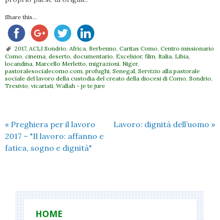
Share this...
2017
,
ACLI Sondrio
,
Africa
,
Berbenno
,
Caritas Como
,
Centro missionario
Como
,
cinema
,
deserto
,
documentario
,
Excelsior
,
film
,
Italia
,
Libia
,
locandina
,
Marcello Merletto
,
migrazioni
,
Niger
,
pastoralesocialecomo.com
,
profughi
,
Senegal
,
Servizio alla pastorale
sociale del lavoro della custodia del creato della diocesi di Como
,
Sondrio
,
Tresivio
,
vicariati
,
Wallah - je te jure
«
Preghiera per il lavoro
Lavoro: dignità dell’uomo
»
2017 – "Il lavoro: affanno e
fatica, sogno e dignità"
HOME