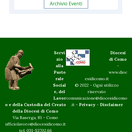
Archivio Eventi
Servi
Diocesi
zio
di Como
alla
-
Pasto
www.dioc
rale
esidicomo.it
Social
© 2022 - Ogni utilizzo
e, del
riservato
Lavor
comunicazione@diocesidicomo
o e della Custodia del Creato
.it -
Privacy
-
Disclaimer
della Diocesi di Como
Via Baserga, 81 - Como
ufficiolavoro@diocesidicomo.it
tel. 031-53702.66