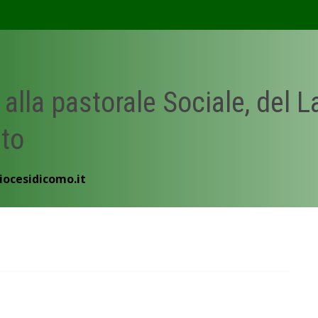
 alla pastorale Sociale, del 
ato
iocesidicomo.it