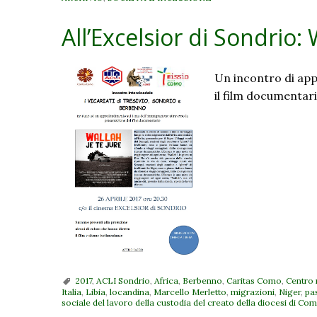
All’Excelsior di Sondrio: 
Un incontro di ap
il film documentario
2017
,
ACLI Sondrio
,
Africa
,
Berbenno
,
Caritas Como
,
Centro
Italia
,
Libia
,
locandina
,
Marcello Merletto
,
migrazioni
,
Niger
,
pa
sociale del lavoro della custodia del creato della diocesi di Co