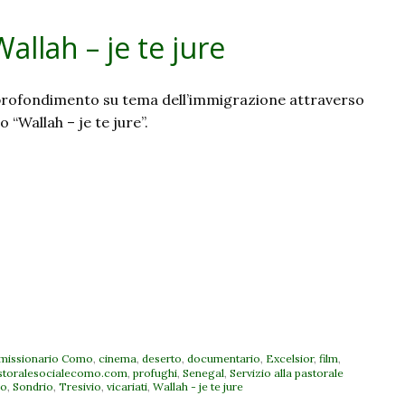
Wallah – je te jure
profondimento su tema dell’immigrazione attraverso
 “Wallah – je te jure”.
 missionario Como
,
cinema
,
deserto
,
documentario
,
Excelsior
,
film
,
storalesocialecomo.com
,
profughi
,
Senegal
,
Servizio alla pastorale
mo
,
Sondrio
,
Tresivio
,
vicariati
,
Wallah - je te jure