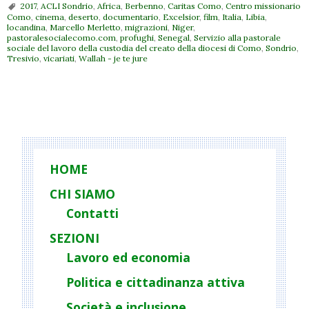
2017
,
ACLI Sondrio
,
Africa
,
Berbenno
,
Caritas Como
,
Centro missionario
Como
,
cinema
,
deserto
,
documentario
,
Excelsior
,
film
,
Italia
,
Libia
,
locandina
,
Marcello Merletto
,
migrazioni
,
Niger
,
pastoralesocialecomo.com
,
profughi
,
Senegal
,
Servizio alla pastorale
sociale del lavoro della custodia del creato della diocesi di Como
,
Sondrio
,
Tresivio
,
vicariati
,
Wallah - je te jure
P
o
s
t
HOME
N
CHI SIAMO
a
Contatti
v
i
SEZIONI
g
Lavoro ed economia
a
Politica e cittadinanza attiva
t
Società e inclusione