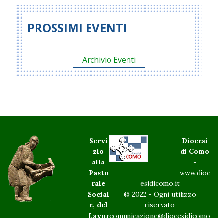
PROSSIMI EVENTI
Archivio Eventi
Servi
Diocesi
zio
di Como
alla
-
Pasto
www.dioc
rale
esidicomo.it
Social
© 2022 - Ogni utilizzo
e, del
riservato
Lavor
comunicazione@diocesidicomo