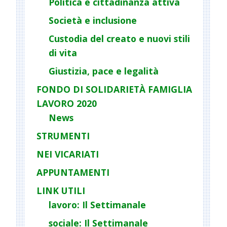
Politica e cittadinanza attiva
t
Società e inclusione
i
o
Custodia del creato e nuovi stili
n
di vita
Giustizia, pace e legalità
FONDO DI SOLIDARIETÀ FAMIGLIA
LAVORO 2020
News
STRUMENTI
NEI VICARIATI
APPUNTAMENTI
LINK UTILI
lavoro: Il Settimanale
sociale: Il Settimanale