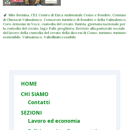
Bike Bernina
,
CEI
,
Centro di Etica Ambientale Como e Sondrio
,
Comune
di Chiesa in Valmalenco
,
Consorzio turistico di Sondrio e della Valmalenco
,
Coro Armonie in Voce
,
custodia del creato
,
funivia
,
giornata nazionale per
la custodia del creato
,
lago Palù
,
preghiera
,
Servizio alla pastorale sociale
del lavoro della custodia del creato della diocesi di Como
,
turismo
,
turismo
sostenibile
,
Valmalenco
,
Valtellin@ccessibile
P
o
s
t
HOME
N
CHI SIAMO
a
Contatti
v
i
SEZIONI
g
Lavoro ed economia
a