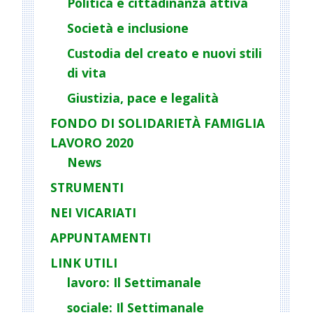
Politica e cittadinanza attiva
t
Società e inclusione
i
o
Custodia del creato e nuovi stili
n
di vita
Giustizia, pace e legalità
FONDO DI SOLIDARIETÀ FAMIGLIA
LAVORO 2020
News
STRUMENTI
NEI VICARIATI
APPUNTAMENTI
LINK UTILI
lavoro: Il Settimanale
sociale: Il Settimanale