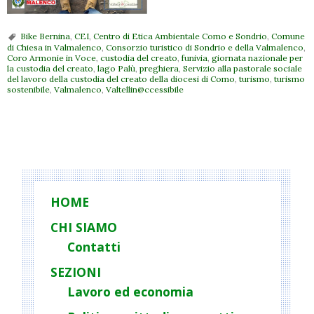
Bike Bernina
,
CEI
,
Centro di Etica Ambientale Como e Sondrio
,
Comune
di Chiesa in Valmalenco
,
Consorzio turistico di Sondrio e della Valmalenco
,
Coro Armonie in Voce
,
custodia del creato
,
funivia
,
giornata nazionale per
la custodia del creato
,
lago Palù
,
preghiera
,
Servizio alla pastorale sociale
del lavoro della custodia del creato della diocesi di Como
,
turismo
,
turismo
sostenibile
,
Valmalenco
,
Valtellin@ccessibile
P
o
s
t
HOME
N
CHI SIAMO
a
Contatti
v
i
SEZIONI
g
Lavoro ed economia
a